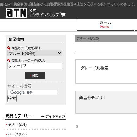
前払い：クレジットカード（一括払い）
後払い：代金引換（現金払い・代引手数料別途）
前払い：PayPay
ジャズを中心に初心者から上級者まで、練習や上達を応援する教材づくりをめざして。
フルート(楽譜)
グレード別検索
サイト内検索
商品カテゴリ：
ギター(231)
6
ベース(125)