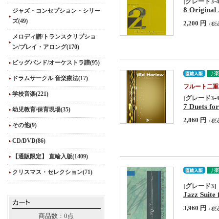
[グレード3-4
8 Original
ジャズ・コンセプション・シリー
ズ(49)
2,200 円
（税
メロディ譜/トランスクリプショ
ン/プレイ・アロング(170)
ビッグバンド/オーケストラ譜(95)
ドラムサークル 音楽療法(17)
フルート二重
学校音楽(221)
[グレード3-4
7 Duets fo
幼児教育/保育現場(35)
2,860 円
（税
その他(9)
CD/DVD(86)
【通販限定】 直輸入版(1409)
クリスマス・セレクション(71)
[グレード3]
Jazz Suite
3,960 円
（税
商品数：0点