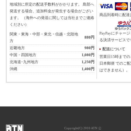
地域別に所定の配送手数料がかかります。 島部へ
発送する場合、追加料金が発生する場合がござい
商品到着時に配達
ます。 （海外への発送に関しては当社までご連絡
ください）
PayPayにチャー
関東・東海・中部・東北・信越・北陸地
880円
る決済サービスで
方
近畿地方
980円
配送について
中国・四国地方
1,080円
営業日15時まで
北海道･九州地方
1,250円
日本郵便 でのご
沖縄
1,400円
はできません）。
ATNは音楽専門の出版社です。
Copyright(C) 2010 ATN 公