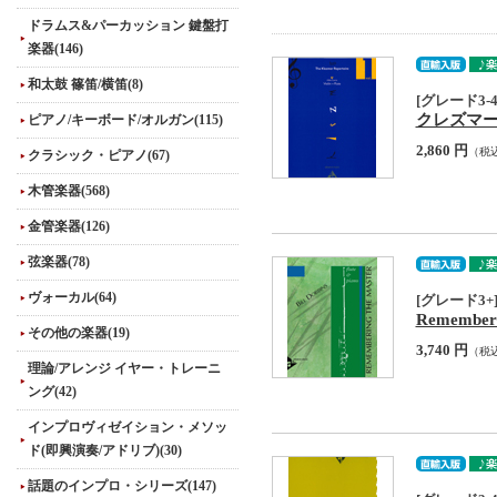
ドラムス&パーカッション 鍵盤打
楽器(146)
和太鼓 篠笛/横笛(8)
[グレード3-4
クレズマー・レパ
ピアノ/キーボード/オルガン(115)
2,860 円
（税
クラシック・ピアノ(67)
木管楽器(568)
金管楽器(126)
弦楽器(78)
ヴォーカル(64)
[グレード3+] Fl
Rememberi
その他の楽器(19)
3,740 円
（税
理論/アレンジ イヤー・トレーニ
ング(42)
インプロヴィゼイション・メソッ
ド(即興演奏/アドリブ)(30)
話題のインプロ・シリーズ(147)