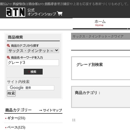
前払い：クレジットカード（一括払い）
後払い：代金引換（現金払い・代引手数料別途）
前払い：PayPay
ジャズを中心に初心者から上級者まで、練習や上達を応援する教材づくりをめざして。
サックス・クインテット～クワイア
グレード別検索
サイト内検索
商品カテゴリ：
ギター(231)
11
ベース(125)