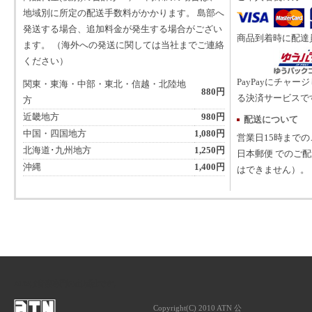
地域別に所定の配送手数料がかかります。 島部へ
発送する場合、追加料金が発生する場合がござい
商品到着時に配達
ます。 （海外への発送に関しては当社までご連絡
ください）
PayPayにチャー
関東・東海・中部・東北・信越・北陸地
880円
る決済サービスで
方
近畿地方
980円
配送について
中国・四国地方
1,080円
営業日15時まで
北海道･九州地方
1,250円
日本郵便 でのご
沖縄
1,400円
はできません）。
ATNは音楽専門の出版社です。
Copyright(C) 2010 ATN 公