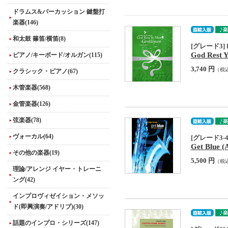
ドラムス&パーカッション 鍵盤打
楽器(146)
和太鼓 篠笛/横笛(8)
[グレード3] Hol
God Rest 
ピアノ/キーボード/オルガン(115)
3,740 円
（税
クラシック・ピアノ(67)
木管楽器(568)
金管楽器(126)
弦楽器(78)
ヴォーカル(64)
[グレード3-4
Get Blue 
その他の楽器(19)
5,500 円
（税
理論/アレンジ イヤー・トレーニ
ング(42)
インプロヴィゼイション・メソッ
ド(即興演奏/アドリブ)(30)
話題のインプロ・シリーズ(147)