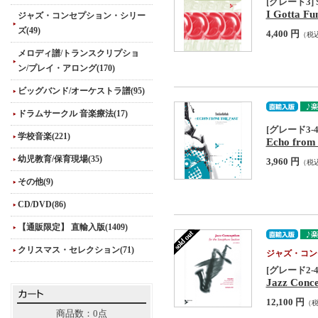
[グレード3] Sa
I Gotta Fu
ジャズ・コンセプション・シリー
ズ(49)
4,400 円
（税
メロディ譜/トランスクリプショ
ン/プレイ・アロング(170)
ビッグバンド/オーケストラ譜(95)
ドラムサークル 音楽療法(17)
[グレード3-4
学校音楽(221)
Echo from 
幼児教育/保育現場(35)
3,960 円
（税
その他(9)
CD/DVD(86)
【通販限定】 直輸入版(1409)
クリスマス・セレクション(71)
ジャズ・コン
[グレード2-
Jazz Conce
12,100 円
（
商品数：0点