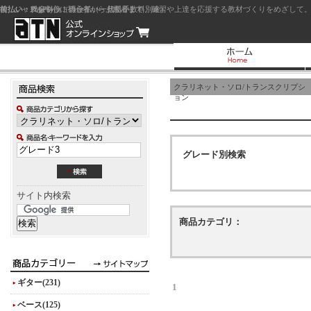
前払い：クレジットカード（一括払い）
後払い：代金引換（現金払い・代引手数料別途）
前払い：PayPay
ジャズを中心に初心者から上級者まで、練習や上達を応援する教材づくりをめざして。
クラリネット・ソロ/トランスクリプシ
ョン
グレード別検索
サイト内検索
商品カテゴリ：
ギター(231)
1
ベース(125)