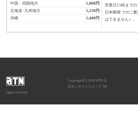
中国・四国地方
1,080円
営業日15時まで
北海道･九州地方
1,250円
日本郵便 でのご
沖縄
1,400円
はできません）。
ATNは音楽専門の出版社です。
Copyright(C) 2010 ATN 公
式オンラインショップ All
rights reserved.