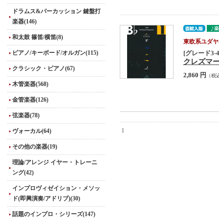
ドラムス&パーカッション 鍵盤打
楽器(146)
和太鼓 篠笛/横笛(8)
東欧系ユダヤ
ピアノ/キーボード/オルガン(115)
[グレード3-4
クレズマー・レパ
クラシック・ピアノ(67)
2,860 円
（税
木管楽器(568)
金管楽器(126)
弦楽器(78)
1
ヴォーカル(64)
その他の楽器(19)
理論/アレンジ イヤー・トレーニ
ング(42)
インプロヴィゼイション・メソッ
ド(即興演奏/アドリブ)(30)
話題のインプロ・シリーズ(147)