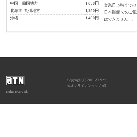
中国・四国地方
1,080円
営業日15時まで
北海道･九州地方
1,250円
日本郵便 でのご
沖縄
1,400円
はできません）。
ATNは音楽専門の出版社です。
Copyright(C) 2010 ATN 公
式オンラインショップ All
rights reserved.