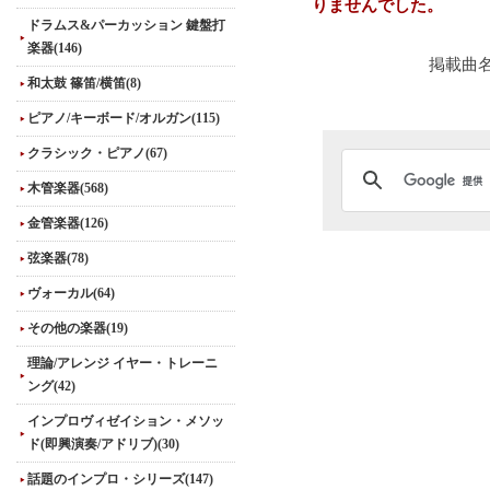
りませんでした。
ドラムス&パーカッション 鍵盤打
楽器(146)
掲載曲
和太鼓 篠笛/横笛(8)
ピアノ/キーボード/オルガン(115)
クラシック・ピアノ(67)
木管楽器(568)
金管楽器(126)
弦楽器(78)
ヴォーカル(64)
その他の楽器(19)
理論/アレンジ イヤー・トレーニ
ング(42)
インプロヴィゼイション・メソッ
ド(即興演奏/アドリブ)(30)
話題のインプロ・シリーズ(147)