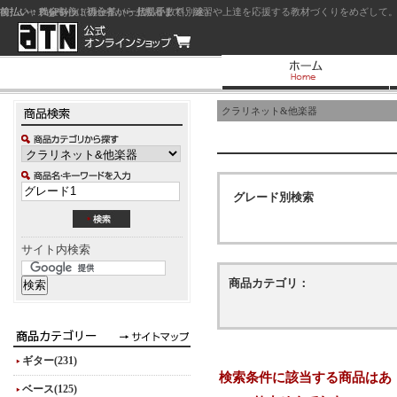
前払い：クレジットカード（一括払い）
後払い：代金引換（現金払い・代引手数料別途）
前払い：PayPay
ジャズを中心に初心者から上級者まで、練習や上達を応援する教材づくりをめざして。
クラリネット&他楽器
グレード別検索
サイト内検索
商品カテゴリ：
ギター(231)
検索条件に該当する商品はあ
ベース(125)