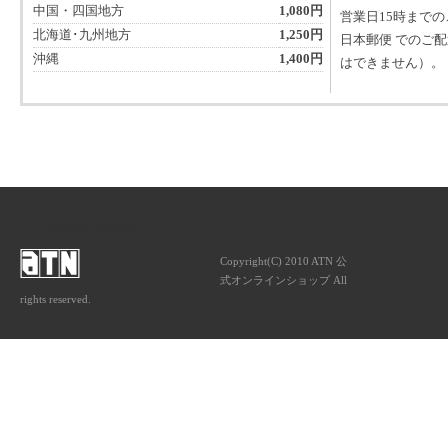
中国・四国地方
1,080円
営業日15時まで
北海道･九州地方
1,250円
日本郵便 でのご
沖縄
1,400円
はできません）。
ATNは音楽専門の出版社です。
Copyright(C) 2010 ATN 公
式オンラインショップ All
rights reserved.