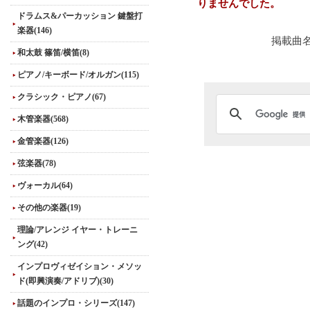
りませんでした。
ドラムス&パーカッション 鍵盤打
楽器(146)
掲載曲
和太鼓 篠笛/横笛(8)
ピアノ/キーボード/オルガン(115)
クラシック・ピアノ(67)
木管楽器(568)
金管楽器(126)
弦楽器(78)
ヴォーカル(64)
その他の楽器(19)
理論/アレンジ イヤー・トレーニ
ング(42)
インプロヴィゼイション・メソッ
ド(即興演奏/アドリブ)(30)
話題のインプロ・シリーズ(147)