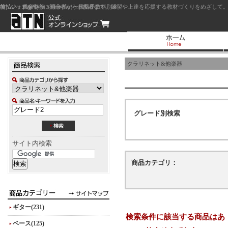
前払い：クレジットカード（一括払い）
後払い：代金引換（現金払い・代引手数料別途）
前払い：PayPay
ジャズを中心に初心者から上級者まで、練習や上達を応援する教材づくりをめざして。
クラリネット&他楽器
グレード別検索
サイト内検索
商品カテゴリ：
ギター(231)
検索条件に該当する商品はあ
ベース(125)