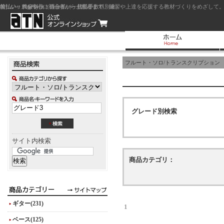
前払い：クレジットカード（一括払い）
後払い：代金引換（現金払い・代引手数料別途）
前払い：PayPay
ジャズを中心に初心者から上級者まで、練習や上達を応援する教材づくりをめざして。
フルート・ソロ/トランスクリプション
グレード別検索
サイト内検索
商品カテゴリ：
ギター(231)
1
ベース(125)