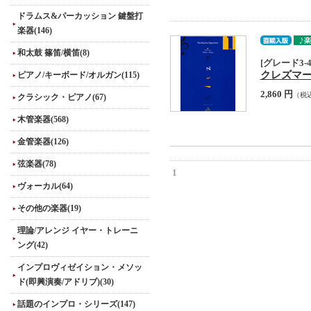
ドラムス&パーカッション 鍵盤打
楽器(146)
和太鼓 篠笛/横笛(8)
[グレード3-4
クレズマー・レパ
ピアノ/キーボード/オルガン(115)
2,860 円
（税
クラシック・ピアノ(67)
木管楽器(568)
金管楽器(126)
弦楽器(78)
1
ヴォーカル(64)
その他の楽器(19)
理論/アレンジ イヤー・トレーニ
ング(42)
インプロヴィゼイション・メソッ
ド(即興演奏/アドリブ)(30)
話題のインプロ・シリーズ(147)