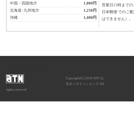
中国・四国地方
1,080円
営業日15時まで
北海道･九州地方
1,250円
日本郵便 でのご
沖縄
1,400円
はできません）。
ATNは音楽専門の出版社です。
Copyright(C) 2010 ATN 公
式オンラインショップ All
rights reserved.