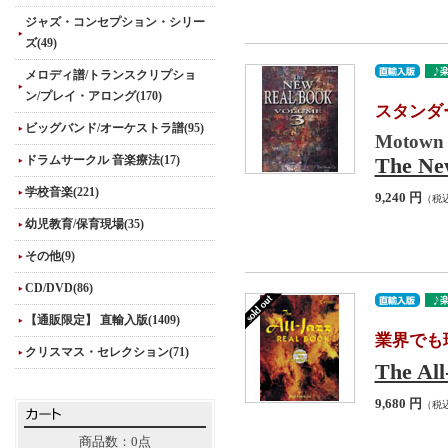
ジャズ・コンセプション・シリー
ズ(49)
メロディ譜/トランスクリプショ
ン/プレイ・アロング(170)
スタンダ
ビッグバンド/オーケストラ譜(95)
Motown &
ドラムサークル 音楽療法(17)
The New
学校音楽(221)
9,240 円
（税
幼児教育/保育現場(35)
その他(9)
CD/DVD(86)
【通販限定】 直輸入版(1409)
業界でも
クリスマス・セレクション(71)
The All
9,680 円
（税
商品数：0点