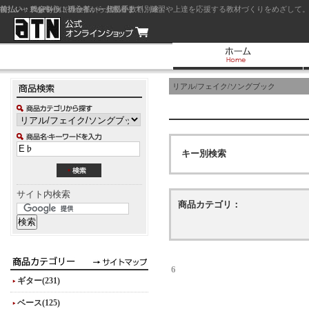
前払い：クレジットカード（一括払い）
後払い：代金引換（現金払い・代引手数料別途）
前払い：PayPay
ジャズを中心に初心者から上級者まで、練習や上達を応援する教材づくりをめざして。
リアル/フェイク/ソングブック
キー別検索
サイト内検索
商品カテゴリ：
6
ギター(231)
ベース(125)