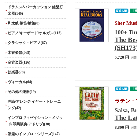
ドラムス&パーカッション 鍵盤打
楽器(146)
Sher 
和太鼓 篠笛/横笛(8)
100+ Tu
ピアノ/キーボード/オルガン(115)
The Bes
クラシック・ピアノ(67)
(SH173
木管楽器(568)
5,720 円
（税
金管楽器(126)
弦楽器(78)
ヴォーカル(64)
その他の楽器(19)
ラテン・
理論/アレンジ イヤー・トレーニ
ング(42)
Salsa, Br
The Lat
インプロヴィゼイション・メソッ
ド(即興演奏/アドリブ)(30)
8,800 円
（税
話題のインプロ・シリーズ(147)