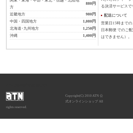
関東・東海・中部・東北・信越・北陸地
880円
る決済サービスで
方
近畿地方
980円
配送について
中国・四国地方
1,080円
営業日15時まで
北海道･九州地方
1,250円
日本郵便 でのご
沖縄
1,400円
はできません）。
ATNは音楽専門の出版社です。
Copyright(C) 2010 ATN 公
式オンラインショップ All
rights reserved.