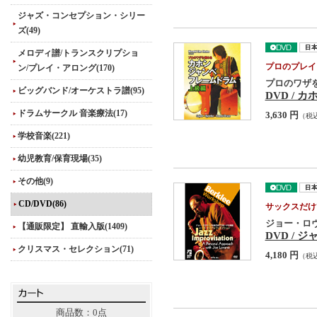
ジャズ・コンセプション・シリー
ズ(49)
メロディ譜/トランスクリプショ
プロのプレイ
ン/プレイ・アロング(170)
プロのワザ
ビッグバンド/オーケストラ譜(95)
DVD /
ドラムサークル 音楽療法(17)
3,630 円
（税
学校音楽(221)
幼児教育/保育現場(35)
その他(9)
CD/DVD(86)
サックスだけ
ジョー・ロ
【通販限定】 直輸入版(1409)
DVD /
クリスマス・セレクション(71)
4,180 円
（税
商品数：0点