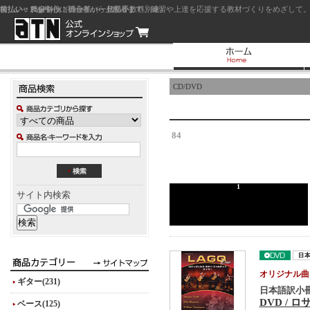
前払い：クレジットカード（一括払い）
後払い：代金引換（現金払い・代引手数料別途）
前払い：PayPay
ジャズを中心に初心者から上級者まで、練習や上達を応援する教材づくりをめざして。
CD/DVD
84
1
サイト内検索
オリジナル曲
ギター(231)
日本語訳小冊
DVD /
ベース(125)