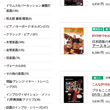
4,950 円
（税
ドラムス&パーカッション 鍵盤打
楽器(146)
和太鼓 篠笛/横笛(8)
ピアノ/キーボード/オルガン(115)
クラシック・ピアノ(67)
DVD付でわ
日本語版の本
木管楽器(568)
アースキ
金管楽器(126)
8,580 円
（税
弦楽器(78)
ヴォーカル(64)
その他の楽器(19)
理論/アレンジ イヤー・トレーニ
こんなDVD
ング(42)
プロもここ
DVD /
インプロヴィゼイション・メソッ
ド(即興演奏/アドリブ)(30)
3,630 円
（税
話題のインプロ・シリーズ(147)