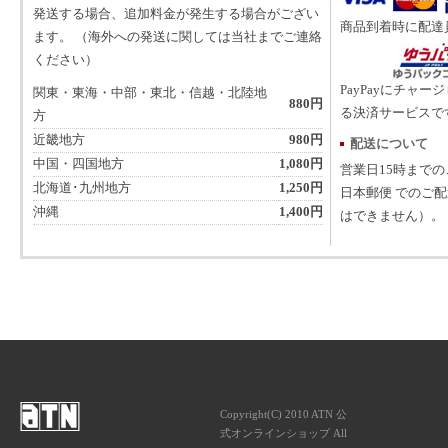
発送する場合、追加料金が発生する場合がござい
商品到着時に配達
ます。 （海外への発送に関しては当社までご連絡
ください）
PayPayにチャー
関東・東海・中部・東北・信越・北陸地
880円
る決済サービスで
方
近畿地方
980円
配送について
中国・四国地方
1,080円
営業日15時まで
北海道･九州地方
1,250円
日本郵便 でのご
沖縄
1,400円
はできません）。
ATNは音楽専門の出版社です。
Copyright(C) 2010 ATN 公
式オンラインショップ All