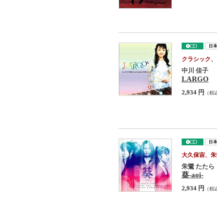
クラシック、
中川 佳子
LARGO
2,934 円
（税
大久保宙、朱
朱鷺 たたら
葵-aoi-
2,934 円
（税