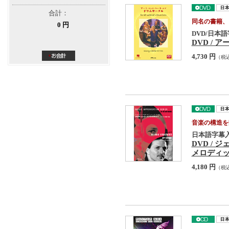
合計：
同名の書籍、
0 円
DVD/日本
DVD /
4,730 円
（税
音楽の構造を
日本語字幕入
DVD /
メロディ
4,180 円
（税