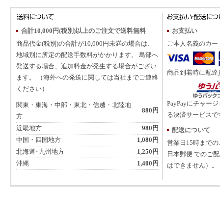
合計10,000円(税別)以上のご注文で送料無料
お支払い
商品代金(税別)の合計が10,000円未満の場合は、
ご本人名義のカー
地域別に所定の配送手数料がかかります。 島部へ
発送する場合、追加料金が発生する場合がござい
商品到着時に配達
ます。 （海外への発送に関しては当社までご連絡
ください）
PayPayにチャー
関東・東海・中部・東北・信越・北陸地
880円
る決済サービスで
方
近畿地方
980円
配送について
中国・四国地方
1,080円
営業日15時まで
北海道･九州地方
1,250円
日本郵便 でのご
沖縄
1,400円
はできません）。