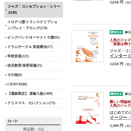
3,630 円
（税
ジャズ・コンセプション・シリー
ズ(49)
メロディ譜/トランスクリプショ
ン/プレイ・アロング(170)
ビッグバンド/オーケストラ譜(95)
人気のジャズ
「楽器は弾け
ドラムサークル 音楽療法(17)
ジャズ・コ
インター
学校音楽(221)
3,630 円
（税
幼児教育/保育現場(35)
その他(9)
CD/DVD(86)
【通販限定】 直輸入版(1409)
難しい理論抜
クリスマス・セレクション(71)
人気のジャズ
はじめての
イージー
3,300 円
（税
商品数：0点