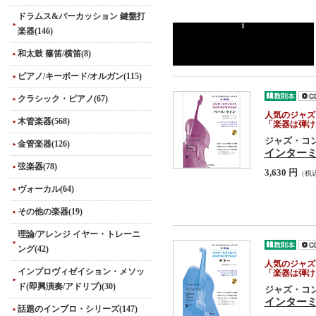
ドラムス&パーカッション 鍵盤打
1
楽器(146)
和太鼓 篠笛/横笛(8)
ピアノ/キーボード/オルガン(115)
クラシック・ピアノ(67)
人気のジャズ
木管楽器(568)
「楽器は弾け
ジャズ・コ
金管楽器(126)
インター
弦楽器(78)
3,630 円
（税
ヴォーカル(64)
その他の楽器(19)
理論/アレンジ イヤー・トレーニ
ング(42)
人気のジャズ
インプロヴィゼイション・メソッ
「楽器は弾け
ド(即興演奏/アドリブ)(30)
ジャズ・コ
インター
話題のインプロ・シリーズ(147)