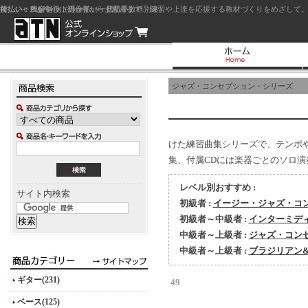
前払い：クレジットカード（一括払い）
後払い：代金引換（現金払い・代引手数料別途）
前払い：PayPay
ジャズを中心に初心者から上級者まで、練習や上達を応援する教材づくりをめざして。
ジャズ・コンセプション・シリーズ
けた練習曲集シリーズで、テンポ
集、付属CDには楽器ごとのソロ演
レベル別おすすめ :
サイト内検索
初級者 :
イージー・ジャズ・コ
初級者～中級者 :
インターミデ
中級者～上級者 :
ジャズ・コン
中級者～上級者 :
ブラジリアン
ギター(231)
49
ベース(125)