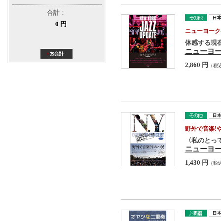
合計：
0 円
ニューヨーク
体感する現
ニューヨ
2,860 円
（税
野外で音楽!
〈私のとって
ニューヨ
1,430 円
（税