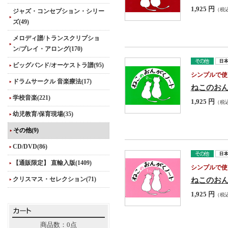
1,925 円
（税
ジャズ・コンセプション・シリー
ズ(49)
メロディ譜/トランスクリプショ
ン/プレイ・アロング(170)
ビッグバンド/オーケストラ譜(95)
シンプルで使
ドラムサークル 音楽療法(17)
ねこのおん
学校音楽(221)
1,925 円
（税
幼児教育/保育現場(35)
その他(9)
CD/DVD(86)
【通販限定】 直輸入版(1409)
シンプルで使
クリスマス・セレクション(71)
ねこのおん
1,925 円
（税
商品数：0点