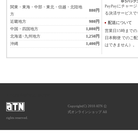
PayPayにチャー
関東・東海・中部・東北・信越・北陸地
880円
る決済サービスで
方
近畿地方
980円
配送について
中国・四国地方
1,080円
営業日15時まで
北海道･九州地方
1,250円
日本郵便 でのご
沖縄
1,400円
はできません）。
ATNは音楽専門の出版社です。
Copyright(C) 2010 ATN 公
式オンラインショップ All
rights reserved.