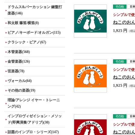
ドラムス&パーカッション 鍵盤打
楽器(146)
シンプルで使
ねこのおん
和太鼓 篠笛/横笛(8)
1,925 円
（税
ピアノ/キーボード/オルガン(115)
クラシック・ピアノ(67)
木管楽器(568)
金管楽器(126)
シンプルで使
弦楽器(78)
ねこのおん
ヴォーカル(64)
1,925 円
（税
その他の楽器(19)
理論/アレンジ イヤー・トレーニ
ング(42)
インプロヴィゼイション・メソッ
ド(即興演奏/アドリブ)(30)
シンプルで使
ねこのおん
話題のインプロ・シリーズ(147)