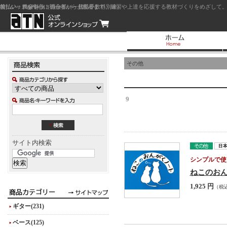
前払い：クレジットカード（一括払い）
後払い：代金引換（現金払い・代引手数料別途）
前払い：PayPay
ジャズを中心に初心者から上級者まで、練習や上達を応援する教材づくりをめざして。
その他
9
サイト内検索
シンプルで使
ねこのおん
1,925 円
（税
ギター(231)
ベース(125)