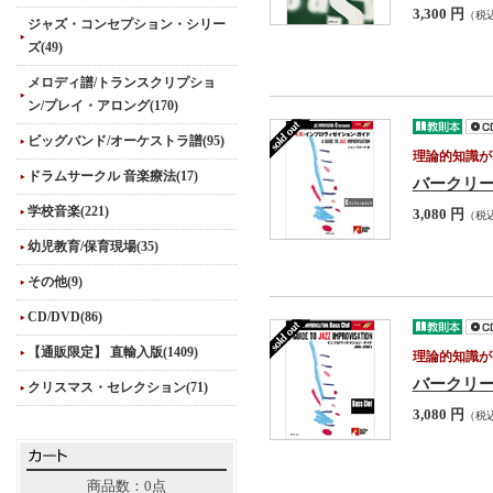
3,300 円
（税
ジャズ・コンセプション・シリー
ズ(49)
メロディ譜/トランスクリプショ
ン/プレイ・アロング(170)
ビッグバンド/オーケストラ譜(95)
理論的知識が
ドラムサークル 音楽療法(17)
バークリー
学校音楽(221)
3,080 円
（税
幼児教育/保育現場(35)
その他(9)
CD/DVD(86)
【通販限定】 直輸入版(1409)
理論的知識が
バークリー
クリスマス・セレクション(71)
3,080 円
（税
商品数：0点