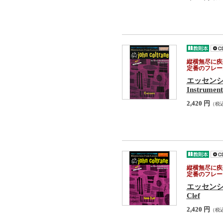
縦横無尽に疾
定番のフレー
エッセン
Instrument
2,420 円
（税
縦横無尽に疾
定番のフレー
エッセンシ
Clef
2,420 円
（税