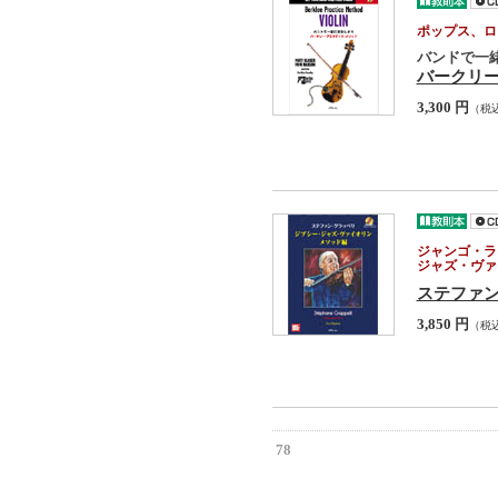
ポップス、ロ
バンドで一
バークリ
3,300 円
（税
ジャンゴ・ラ
ジャズ・ヴァ
ステファ
3,850 円
（税
78