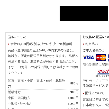
1
合計10,000円(税別)以上のご注文で送料無料
お支払い
商品代金(税別)の合計が10,000円未満の場合は、
ご本人名義のカー
地域別に所定の配送手数料がかかります。 島部へ
発送する場合、追加料金が発生する場合がござい
商品到着時に配達
ます。 （海外への発送に関しては当社までご連絡
ください）
PayPayにチャー
関東・東海・中部・東北・信越・北陸地
880円
る決済サービスで
方
近畿地方
980円
配送について
中国・四国地方
1,080円
営業日15時まで
北海道･九州地方
1,250円
日本郵便 でのご