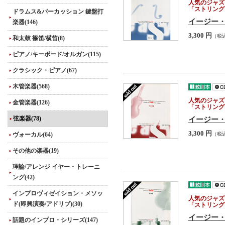
人気のジャズ
「ストリング
ドラムス&パーカッション 鍵盤打
イージー・
楽器(146)
3,300 円
（税
和太鼓 篠笛/横笛(8)
ピアノ/キーボード/オルガン(115)
クラシック・ピアノ(67)
木管楽器(568)
人気のジャズ
金管楽器(126)
「ストリング
弦楽器(78)
イージー・
3,300 円
ヴォーカル(64)
（税
その他の楽器(19)
理論/アレンジ イヤー・トレーニ
ング(42)
インプロヴィゼイション・メソッ
人気のジャズ
ド(即興演奏/アドリブ)(30)
「ストリング
イージー・
話題のインプロ・シリーズ(147)