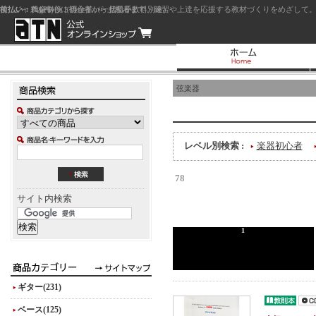
前払い：クレジットカード（一括払い）
後払い：代金引換（現金払い・代引手数料別途）
前払い：PayPay
ジャズを中心に初心者から上級者まで、練習や上達を応援する教材づくりをめざして。
弦楽器
レベル別検索 :
楽器初心者
78
サイト内検索
1
ギター(231)
ベース(125)