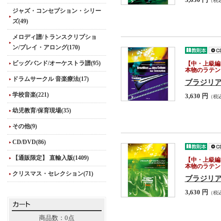
3,630 円
（税
ジャズ・コンセプション・シリー
ズ(49)
メロディ譜/トランスクリプショ
ン/プレイ・アロング(170)
ビッグバンド/オーケストラ譜(95)
【中・上級編
本物のラテン
ドラムサークル 音楽療法(17)
ブラジリ
学校音楽(221)
3,630 円
（税
幼児教育/保育現場(35)
その他(9)
CD/DVD(86)
【通販限定】 直輸入版(1409)
【中・上級編
本物のラテン
クリスマス・セレクション(71)
ブラジリ
3,630 円
（税
商品数：0点