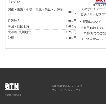
ください）
PayPayにチャー
関東・東海・中部・東北・信越・北陸地
880円
る決済サービスで
方
近畿地方
980円
配送について
中国・四国地方
1,080円
営業日15時まで
北海道･九州地方
1,250円
日本郵便 でのご
沖縄
1,400円
はできません）。
ATNは音楽専門の出版社です。
Copyright(C) 2010 ATN 公
式オンラインショップ All
rights reserved.