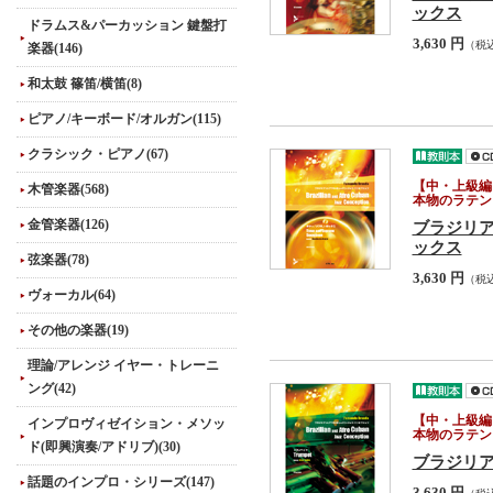
ックス
ドラムス&パーカッション 鍵盤打
3,630 円
（税
楽器(146)
和太鼓 篠笛/横笛(8)
ピアノ/キーボード/オルガン(115)
クラシック・ピアノ(67)
【中・上級編
木管楽器(568)
本物のラテン
金管楽器(126)
ブラジリア
ックス
弦楽器(78)
3,630 円
（税
ヴォーカル(64)
その他の楽器(19)
理論/アレンジ イヤー・トレーニ
ング(42)
【中・上級編
インプロヴィゼイション・メソッ
本物のラテン
ド(即興演奏/アドリブ)(30)
ブラジリ
話題のインプロ・シリーズ(147)