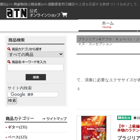
前払い：クレジットカード（一括払い）
後払い：代金引換（現金払い・代引手数料別途）
前払い：PayPay
ジャズを中心に初心者から上級者まで、練習や上達を応援する教材づくりをめざして。
ブラジリアン&アフロ・キューバン・ジ
ャズ・コンセプション
て、演奏に必要なエクササイズが
サイト内検索
8
【中・上級編
ギター(231)
本物のラテン
ベース(125)
ブラジリア