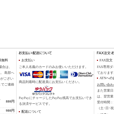
料無料
お支払い
FAX注文
の場合は、
ご本人名義のカードのみお使いいただけます。
FAX専用ダ
。 島部へ
ております
ATNへ
合がござい
商品到着時に配達員にお支払いください。
までご連絡
お問い合わ
また営業日
は、翌営業
PayPayにチャージしたPayPay残高でお支払いでき
地
880円
受付時間：10
る決済サービスです。
（土･日･
980円
配送について