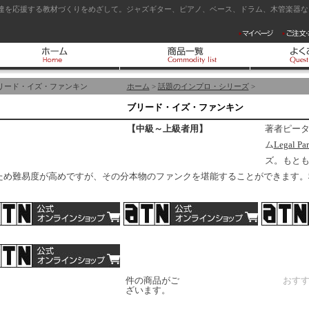
達を応援する教材づくりをめざして。ジャズギター、ピアノ、ベース、ドラム、木管楽器など
リード・イズ・ファンキン
ホーム
>
話題のインプロ・シリーズ
>
ブリード・イズ・ファンキン
【中級～上級者用】
著者ピータ
ム
Legal Par
ズ。もと
ため難易度が高めですが、その分本物のファンクを堪能することができます。
件の商品がご
おす
ざいます。