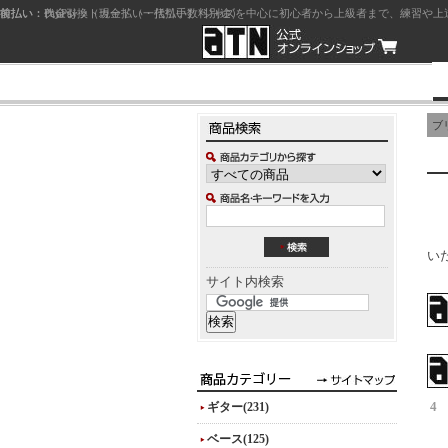
前払い：クレジットカード（一括払い）
後払い：代金引換（現金払い・代引手数料別途）
前払い：PayPay
ジャズを中心に初心者から上級者まで、練習や上
ブ
い
サイト内検索
ギター(231)
4
ベース(125)