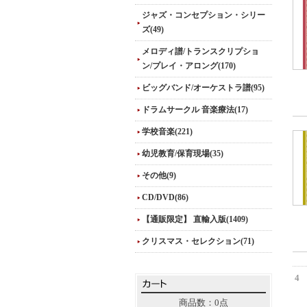
ジャズ・コンセプション・シリー
ズ(49)
メロディ譜/トランスクリプショ
ン/プレイ・アロング(170)
ビッグバンド/オーケストラ譜(95)
ドラムサークル 音楽療法(17)
学校音楽(221)
幼児教育/保育現場(35)
その他(9)
CD/DVD(86)
【通販限定】 直輸入版(1409)
クリスマス・セレクション(71)
4
商品数：0点