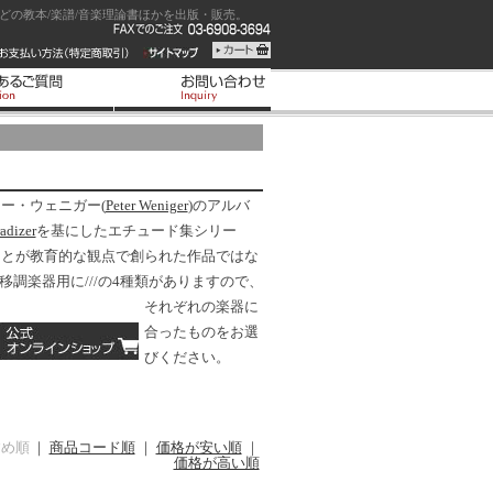
の教本/楽譜/音楽理論書ほかを出版・販売。
ー・ウェニガー(
Peter Weniger
)のアルバ
adizer
を基にしたエチュード集シリー
もとが教育的な観点で創られた作品ではな
移調楽器用に
/
/
/
の4種類がありますので、
それぞれの楽器に
合ったものをお選
びください。
すめ順
｜
商品コード順
｜
価格が安い順
｜
価格が高い順