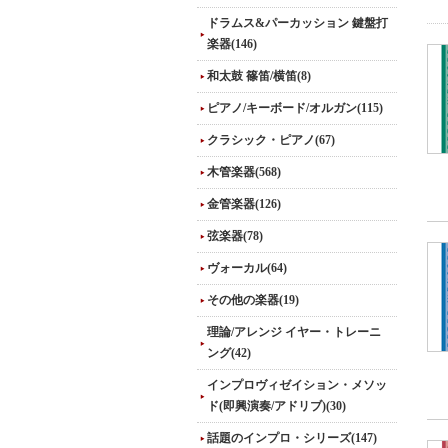
ドラムス&パーカッション 鍵盤打
楽器(146)
和太鼓 篠笛/横笛(8)
ピアノ/キーボード/オルガン(115)
クラシック・ピアノ(67)
木管楽器(568)
金管楽器(126)
弦楽器(78)
ヴォーカル(64)
その他の楽器(19)
理論/アレンジ イヤー・トレーニ
ング(42)
インプロヴィゼイション・メソッ
ド(即興演奏/アドリブ)(30)
話題のインプロ・シリーズ(147)