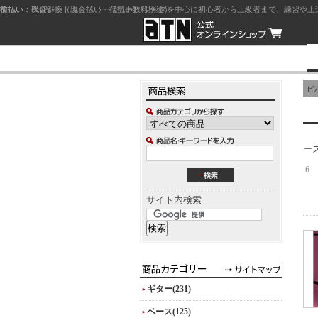
前払い：クレジットカード（一括払い）
後払い：代金引換（現金払い・代引手数料別途）
前払い：PayPay
ジャズを中心に初心者から上級者まで、練習や上
ビ
ー
6
サイト内検索
ギター(231)
ベース(125)