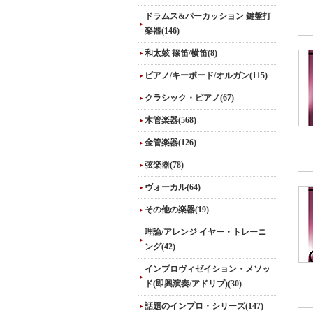
ドラムス&パーカッション 鍵盤打
楽器(146)
和太鼓 篠笛/横笛(8)
ピアノ/キーボード/オルガン(115)
クラシック・ピアノ(67)
木管楽器(568)
金管楽器(126)
弦楽器(78)
ヴォーカル(64)
その他の楽器(19)
理論/アレンジ イヤー・トレーニ
ング(42)
インプロヴィゼイション・メソッ
ド(即興演奏/アドリブ)(30)
話題のインプロ・シリーズ(147)