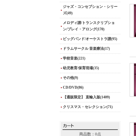
ジャズ・コンセプション・シリー
ズ(49)
メロディ譜/トランスクリプショ
ン/プレイ・アロング(170)
ビッグバンド/オーケストラ譜(95)
ドラムサークル 音楽療法(17)
学校音楽(221)
幼児教育/保育現場(35)
その他(9)
CD/DVD(86)
【通販限定】 直輸入版(1409)
クリスマス・セレクション(71)
商品数：0点