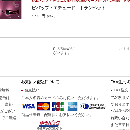
ジム・スナイデロによる待望の新シリーズがついに登場!「ト
ビバップ・エチュード トランペット
3,520 円
（税込）
件の商品がご
おす
ざいます。
料無料
お支払い
FAX注文
の場合は、
ご本人名義のカードのみお使いいただけます。
FAX専用ダ
。 島部へ
ております
ATNへ
合がござい
商品到着時に配達員にお支払いください。
までご連絡
お問い合わ
また営業日