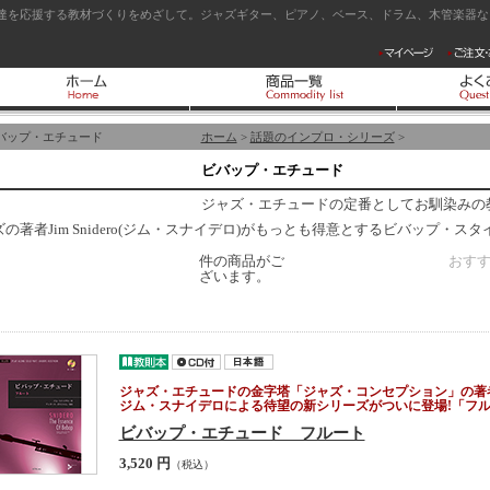
達を応援する教材づくりをめざして。ジャズギター、ピアノ、ベース、ドラム、木管楽器など
バップ・エチュード
ホーム
>
話題のインプロ・シリーズ
>
ビバップ・エチュード
ジャズ・エチュードの定番としてお馴染みの
ズの著者Jim Snidero(ジム・スナイデロ)がもっとも得意とするビバップ・
件の商品がご
おす
ざいます。
ジャズ・エチュードの金字塔「ジャズ・コンセプション」の著
ジム・スナイデロによる待望の新シリーズがついに登場!「フ
ビバップ・エチュード フルート
3,520 円
（税込）