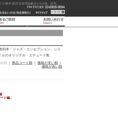
の教本/楽譜/音楽理論書ほかを出版・販売。
教則本「ジャズ・コンセプション」シリ
スタイルのオリジナル・エチュード集
すめ順
｜
商品コード順
｜
価格が安い順
｜
価格が高い順
者
ルート編」