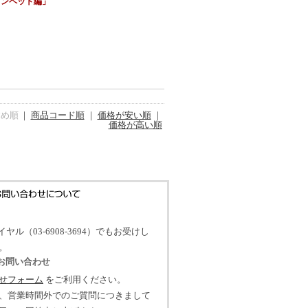
ランペット編」
すめ順
｜
商品コード順
｜
価格が安い順
｜
価格が高い順
イヤル（03-6908-3694）でもお受けし
。
のお問い合わせ
せフォーム
をご利用ください。
、営業時間外でのご質問につきまして