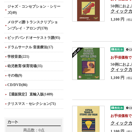
50例にお
ジャズ・コンセプション・シリー
クィック
ズ(49)
1,100 円
（税
メロディ譜/トランスクリプショ
ン/プレイ・アロング(170)
ビッグバンド/オーケストラ譜(95)
ドラムサークル 音楽療法(17)
学校音楽(221)
お手頃価格で
50例にお
幼児教育/保育現場(35)
クィック
その他(9)
1,100 円
（税
CD/DVD(86)
【通販限定】 直輸入版(1409)
クリスマス・セレクション(71)
お手頃価格で
クィック
商品数：0点
1,100 円
（税