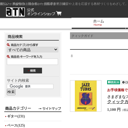
前払い：クレジットカード（一括払い）
後払い：代金引換（現金払い・代引手数料別途）
前払い：PayPay
ジャズを中心に初心者から上級者まで、練習や上達を応援する教材づくりをめざして。
クィックガイド
8
サイト内検索
お手頃価格で
さまざまな
クィック
1,100 円
（税
ギター(231)
ベース(125)