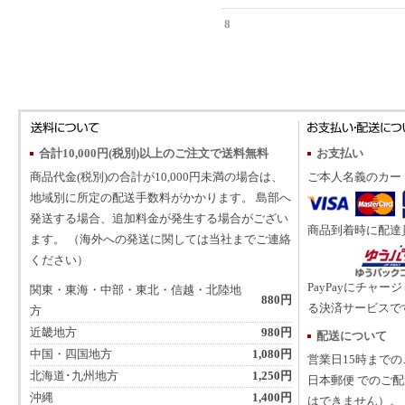
8
合計10,000円(税別)以上のご注文で送料無料
お支払い
商品代金(税別)の合計が10,000円未満の場合は、
ご本人名義のカー
地域別に所定の配送手数料がかかります。 島部へ
発送する場合、追加料金が発生する場合がござい
商品到着時に配達
ます。 （海外への発送に関しては当社までご連絡
ください）
PayPayにチャー
関東・東海・中部・東北・信越・北陸地
880円
る決済サービスで
方
近畿地方
980円
配送について
中国・四国地方
1,080円
営業日15時まで
北海道･九州地方
1,250円
日本郵便 でのご
沖縄
1,400円
はできません）。