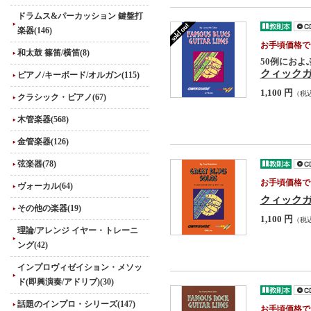
ドラムス&パーカッション 鍵盤打
楽器(146)
お手頃価格で
和太鼓 篠笛/横笛(8)
50例にお
クィック
ピアノ/キーボード/オルガン(115)
1,100 円
（税
クラシック・ピアノ(67)
木管楽器(568)
金管楽器(126)
弦楽器(78)
お手頃価格で
ヴォーカル(64)
クィック
その他の楽器(19)
1,100 円
（税
理論/アレンジ イヤー・トレーニ
ング(42)
インプロヴィゼイション・メソッ
ド(即興演奏/アドリブ)(30)
話題のインプロ・シリーズ(147)
お手頃価格で