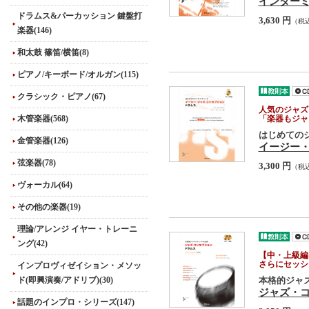
インター
ドラムス&パーカッション 鍵盤打
3,630 円
（税
楽器(146)
和太鼓 篠笛/横笛(8)
ピアノ/キーボード/オルガン(115)
クラシック・ピアノ(67)
人気のジャズ
木管楽器(568)
「楽器もジャ
はじめての
金管楽器(126)
イージー・
弦楽器(78)
3,300 円
（税
ヴォーカル(64)
その他の楽器(19)
理論/アレンジ イヤー・トレーニ
ング(42)
【中・上級編
さらにセッシ
インプロヴィゼイション・メソッ
ド(即興演奏/アドリブ)(30)
本格的ジャ
ジャズ・
話題のインプロ・シリーズ(147)