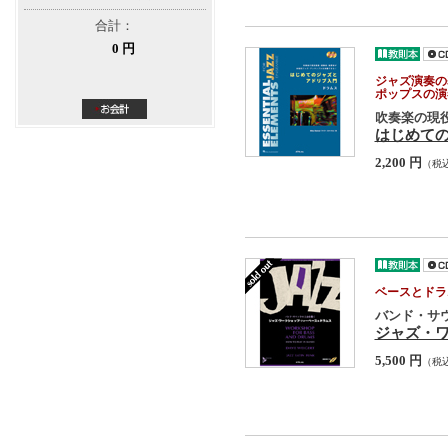
合計：
0 円
ジャズ演奏の
ポップスの演
吹奏楽の現
はじめての
2,200 円
（税
ベースとドラ
バンド・サ
ジャズ・
5,500 円
（税