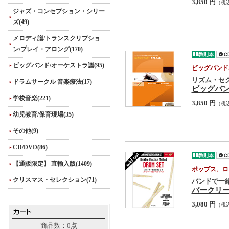
3,850 円
（税
ジャズ・コンセプション・シリー
ズ(49)
メロディ譜/トランスクリプショ
ン/プレイ・アロング(170)
ビッグバンド/オーケストラ譜(95)
ビッグバンド
リズム・セ
ドラムサークル 音楽療法(17)
ビッグバ
学校音楽(221)
3,850 円
（税
幼児教育/保育現場(35)
その他(9)
CD/DVD(86)
【通販限定】 直輸入版(1409)
ポップス、ロ
クリスマス・セレクション(71)
バンドで一
バークリ
3,080 円
（税
商品数：0点