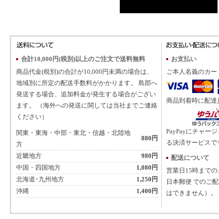
合計10,000円(税別)以上のご注文で送料無料
お支払い
商品代金(税別)の合計が10,000円未満の場合は、
ご本人名義のカー
地域別に所定の配送手数料がかかります。 島部へ
発送する場合、追加料金が発生する場合がござい
商品到着時に配達
ます。 （海外への発送に関しては当社までご連絡
ください）
PayPayにチャー
関東・東海・中部・東北・信越・北陸地
880円
る決済サービスで
方
近畿地方
980円
配送について
中国・四国地方
1,080円
営業日15時まで
北海道･九州地方
1,250円
日本郵便 でのご
沖縄
1,400円
はできません）。