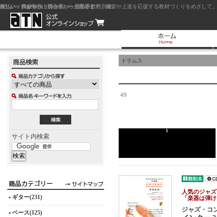
前払い：クレジットカード（一括払い）
後払い：代金引換（現金払い・代引手数料別途）
前払い：PayPay
ジャズを中心に初心者から上級者まで、練習や上達を応援する教材づくりをめざして。
ドラムス
49
1
サイト内検索
人気のジャズ
ギター(231)
「楽器は弾け
ジャズ・コ
ベース(125)