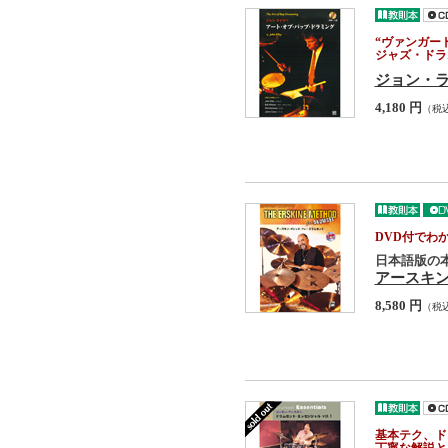
“ヴァンガー
ジャズ・ドラ
ジョン・
4,180 円
（税
DVD付でわ
日本語版の本
アースキ
8,580 円
（税
基本テク、ド