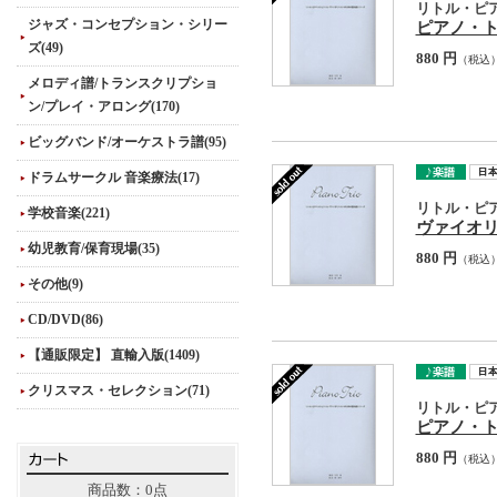
リトル・ピ
ジャズ・コンセプション・シリー
ピアノ・トリ
ズ(49)
880 円
（税込
メロディ譜/トランスクリプショ
ン/プレイ・アロング(170)
ビッグバンド/オーケストラ譜(95)
ドラムサークル 音楽療法(17)
リトル・ピ
学校音楽(221)
ヴァイオ
幼児教育/保育現場(35)
880 円
（税込
その他(9)
CD/DVD(86)
【通販限定】 直輸入版(1409)
クリスマス・セレクション(71)
リトル・ピ
ピアノ・
880 円
（税込
商品数：0点