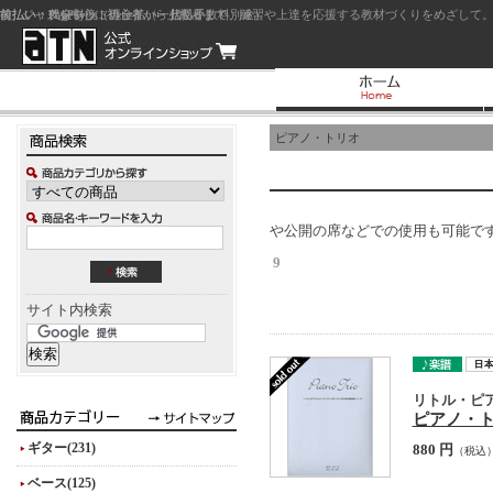
前払い：クレジットカード（一括払い）
後払い：代金引換（現金払い・代引手数料別途）
前払い：PayPay
ジャズを中心に初心者から上級者まで、練習や上達を応援する教材づくりをめざして。
ピアノ・トリオ
や公開の席などでの使用も可能で
9
サイト内検索
リトル・ピ
ピアノ・
ギター(231)
880 円
（税込
ベース(125)