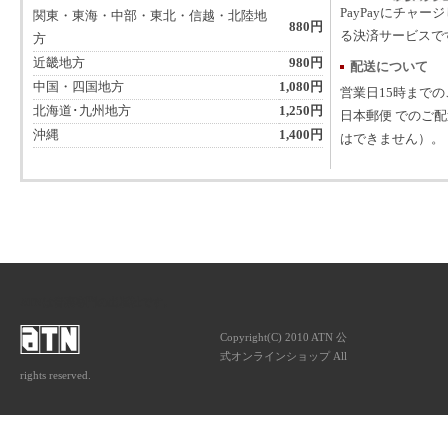
PayPayにチャー
関東・東海・中部・東北・信越・北陸地
880円
る決済サービスで
方
近畿地方
980円
配送について
中国・四国地方
1,080円
営業日15時まで
北海道･九州地方
1,250円
日本郵便 でのご
沖縄
1,400円
はできません）。
ATNは音楽専門の出版社です。
Copyright(C) 2010 ATN 公
式オンラインショップ All
rights reserved.