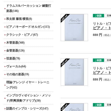
ドラムス&パーカッション 鍵盤打
楽器(146)
和太鼓 篠笛/横笛(8)
リトル・ピ
ピアノ/キーボード/オルガン(115)
ピアノ・
クラシック・ピアノ(67)
880 円
（税込
木管楽器(568)
金管楽器(126)
弦楽器(78)
ヴォーカル(64)
リトル・ピ
ピアノ・
その他の楽器(19)
880 円
（税込
理論/アレンジ イヤー・トレーニ
ング(42)
インプロヴィゼイション・メソッ
ド(即興演奏/アドリブ)(30)
話題のインプロ・シリーズ(147)