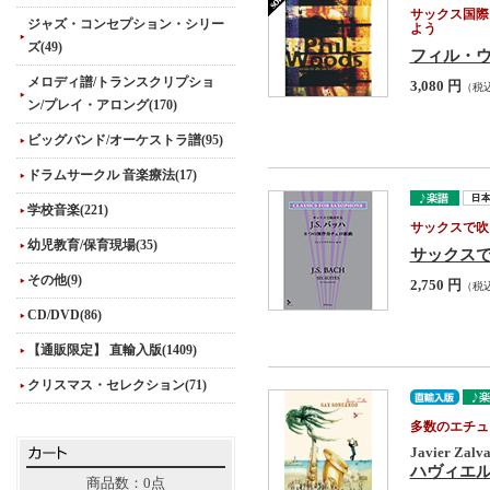
サックス国際
ジャズ・コンセプション・シリー
よう
ズ(49)
フィル・
メロディ譜/トランスクリプショ
3,080 円
（税
ン/プレイ・アロング(170)
ビッグバンド/オーケストラ譜(95)
ドラムサークル 音楽療法(17)
学校音楽(221)
サックスで吹
幼児教育/保育現場(35)
サックスで
その他(9)
2,750 円
（税
CD/DVD(86)
【通販限定】 直輸入版(1409)
クリスマス・セレクション(71)
多数のエチュ
Javier Zalv
ハヴィエル・ザ
商品数：0点