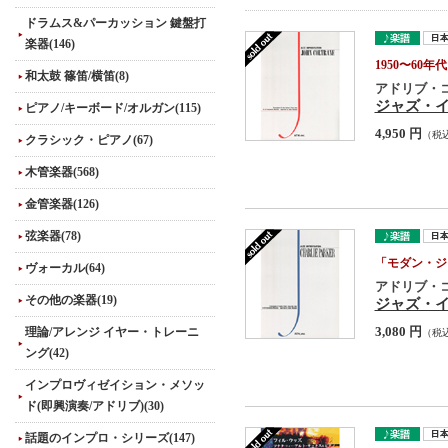
ドラムス&パーカッション 鍵盤打
楽器(146)
1950〜6
和太鼓 篠笛/横笛(8)
アドリブ・
ジャズ・イ
ピアノ/キーボード/オルガン(115)
4,950 円
（税
クラシック・ピアノ(67)
木管楽器(568)
金管楽器(126)
弦楽器(78)
「モダン・ジ
ヴォーカル(64)
アドリブ・
その他の楽器(19)
ジャズ・イ
理論/アレンジ イヤー・トレーニ
3,080 円
（税
ング(42)
インプロヴィゼイション・メソッ
ド(即興演奏/アドリブ)(30)
話題のインプロ・シリーズ(147)