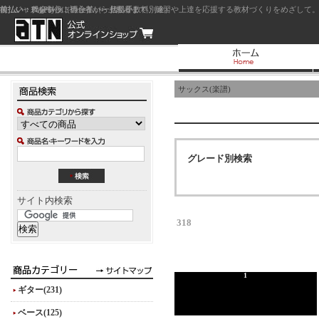
前払い：クレジットカード（一括払い）
後払い：代金引換（現金払い・代引手数料別途）
前払い：PayPay
ジャズを中心に初心者から上級者まで、練習や上達を応援する教材づくりをめざして。
サックス(楽譜)
グレード別検索
サイト内検索
318
1
ギター(231)
ベース(125)