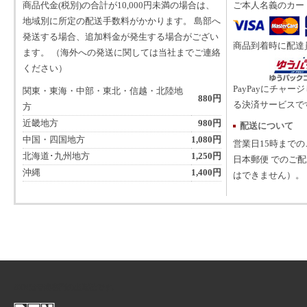
商品代金(税別)の合計が10,000円未満の場合は、
ご本人名義のカー
地域別に所定の配送手数料がかかります。 島部へ
発送する場合、追加料金が発生する場合がござい
商品到着時に配達
ます。 （海外への発送に関しては当社までご連絡
ください）
PayPayにチャー
関東・東海・中部・東北・信越・北陸地
880円
る決済サービスで
方
近畿地方
980円
配送について
中国・四国地方
1,080円
営業日15時まで
北海道･九州地方
1,250円
日本郵便 でのご
沖縄
1,400円
はできません）。
ATNは音楽専門の出版社です。