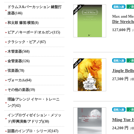
ドラムス&パーカッション 鍵盤打
楽器(146)
Max and Mori
Die Streic
和太鼓 篠笛/横笛(8)
127,600 円
（
ピアノ/キーボード/オルガン(115)
クラシック・ピアノ(67)
木管楽器(568)
金管楽器(126)
Jingle Bell
弦楽器(78)
27,500 円
（
ヴォーカル(64)
その他の楽器(19)
理論/アレンジ イヤー・トレーニ
ング(42)
インプロヴィゼイション・メソッ
Ming Yue H
ド(即興演奏/アドリブ)(30)
24,200 円
（
話題のインプロ・シリーズ(147)