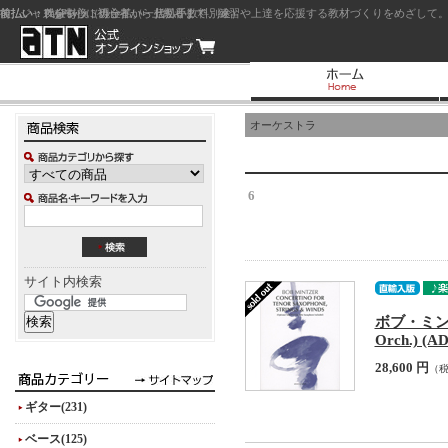
前払い：クレジットカード（一括払い）
後払い：代金引換（現金払い・代引手数料別途）
前払い：PayPay
ジャズを中心に初心者から上級者まで、練習や上達を応援する教材づくりをめざして。
オーケストラ
6
サイト内検索
ボブ・ミンツァー 
Orch.) (A
28,600 円
（
ギター(231)
ベース(125)