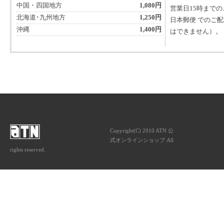
中国・四国地方
1,080円
営業日15時まで
北海道･九州地方
1,250円
日本郵便 でのご
沖縄
1,400円
はできません）。
ATNは音楽専門の出版社です。
Copyright(C) 2010 ATN 公
式オンラインショップ All
rights reserved.