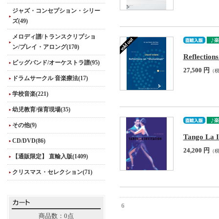
ジャズ・コンセプション・シリー
ズ(49)
メロディ譜/トランスクリプショ
ン/プレイ・アロング(170)
Reflection
ビッグバンド/オーケストラ譜(95)
27,500 円
（
ドラムサークル 音楽療法(17)
学校音楽(221)
幼児教育/保育現場(35)
その他(9)
Tango La I
CD/DVD(86)
24,200 円
（
【通販限定】 直輸入版(1409)
クリスマス・セレクション(71)
6
商品数：0点