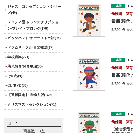
ジャズ・コンセプション・シリー
ズ(49)
幼稚園・保育
最新 現代
メロディ譜/トランスクリプショ
ン/プレイ・アロング(170)
2,750 円
（税
ビッグバンド/オーケストラ譜(95)
ドラムサークル 音楽療法(17)
学校音楽(221)
幼児教育/保育現場(35)
幼稚園・保育
最新 現代
その他(9)
2,750 円
（税
CD/DVD(86)
【通販限定】 直輸入版(1409)
クリスマス・セレクション(71)
幼稚園・保育
〔総合索引
商品数：0点