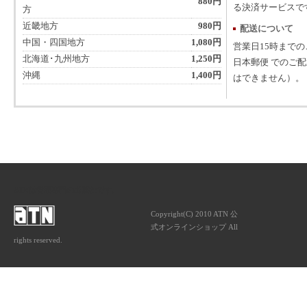
880円
る決済サービスで
方
近畿地方
980円
配送について
中国・四国地方
1,080円
営業日15時まで
北海道･九州地方
1,250円
日本郵便 でのご
沖縄
1,400円
はできません）。
ATNは音楽専門の出版社です。
Copyright(C) 2010 ATN 公
式オンラインショップ All
rights reserved.