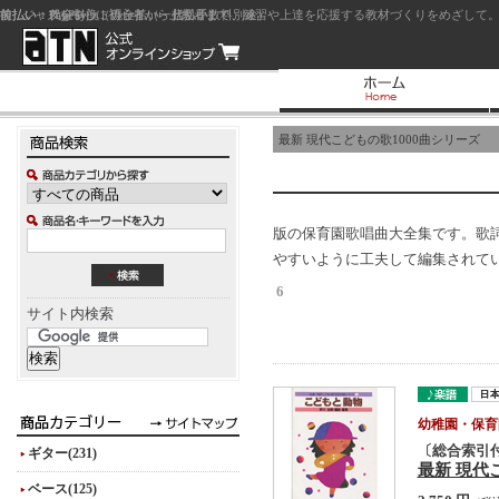
前払い：クレジットカード（一括払い）
後払い：代金引換（現金払い・代引手数料別途）
前払い：PayPay
ジャズを中心に初心者から上級者まで、練習や上達を応援する教材づくりをめざして。
最新 現代こどもの歌1000曲シリーズ
版の保育園歌唱曲大全集です。歌
やすいように工夫して編集されて
6
サイト内検索
幼稚園・保育
〔総合索引
ギター(231)
最新 現代
ベース(125)