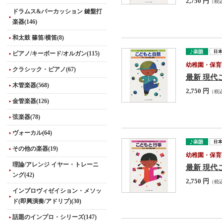
2,750 円
（税
ドラムス&パーカッション 鍵盤打
楽器(146)
和太鼓 篠笛/横笛(8)
ピアノ/キーボード/オルガン(115)
幼稚園・保育
クラシック・ピアノ(67)
最新 現代
木管楽器(568)
2,750 円
（税
金管楽器(126)
弦楽器(78)
ヴォーカル(64)
その他の楽器(19)
幼稚園・保育
理論/アレンジ イヤー・トレーニ
最新 現代
ング(42)
2,750 円
（税
インプロヴィゼイション・メソッ
ド(即興演奏/アドリブ)(30)
話題のインプロ・シリーズ(147)