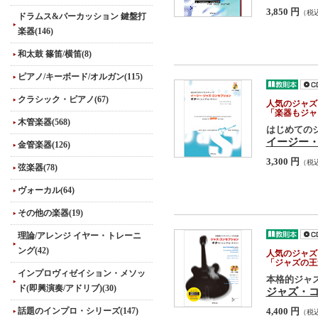
3,850 円
（税
ドラムス&パーカッション 鍵盤打
楽器(146)
和太鼓 篠笛/横笛(8)
ピアノ/キーボード/オルガン(115)
クラシック・ピアノ(67)
人気のジャズ
「楽器もジャ
木管楽器(568)
はじめての
イージー・
金管楽器(126)
3,300 円
（税
弦楽器(78)
ヴォーカル(64)
その他の楽器(19)
理論/アレンジ イヤー・トレーニ
ング(42)
人気のジャズ
「ジャズの王
インプロヴィゼイション・メソッ
本格的ジャ
ド(即興演奏/アドリブ)(30)
ジャズ・コ
話題のインプロ・シリーズ(147)
4,400 円
（税