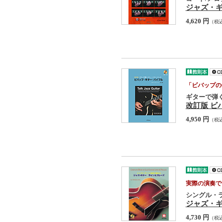
ジャズ・ギ
4,620 円
（税
「ビバップの
ギターで弾
改訂版 ビ
4,950 円
（税
実際の演奏で
シングル・
ジャズ・ギ
4,730 円
（税