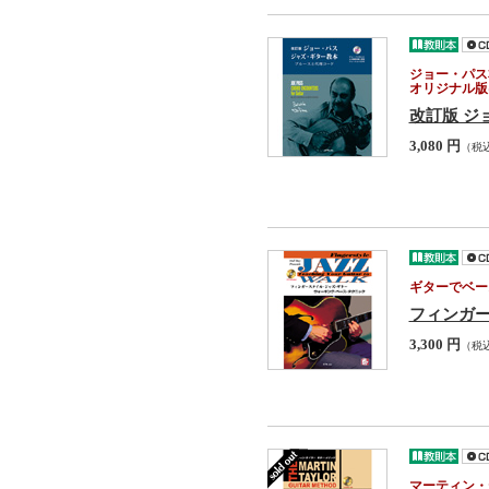
ジョー・パス
オリジナル版
改訂版 ジ
3,080 円
（税
ギターでベー
フィンガ
3,300 円
（税
マーティン・