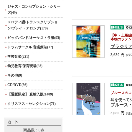
ジャズ・コンセプション・シリー
ズ(49)
メロディ譜/トランスクリプショ
ン/プレイ・アロング(170)
【中・上級編
ビッグバンド/オーケストラ譜(95)
本物のラテン
ブラジリ
ドラムサークル 音楽療法(17)
3,630 円
（税
学校音楽(221)
幼児教育/保育現場(35)
その他(9)
CD/DVD(86)
ブルースのコ
【通販限定】 直輸入版(1409)
耳を使って
クリスマス・セレクション(71)
ブルース・
3,080 円
（税
商品数：0点