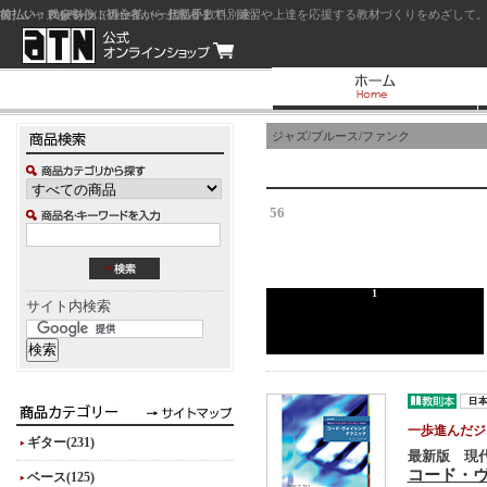
前払い：クレジットカード（一括払い）
後払い：代金引換（現金払い・代引手数料別途）
前払い：PayPay
ジャズを中心に初心者から上級者まで、練習や上達を応援する教材づくりをめざして。
ジャズ/ブルース/ファンク
56
1
サイト内検索
一歩進んだジ
ギター(231)
最新版 現
コード・
ベース(125)