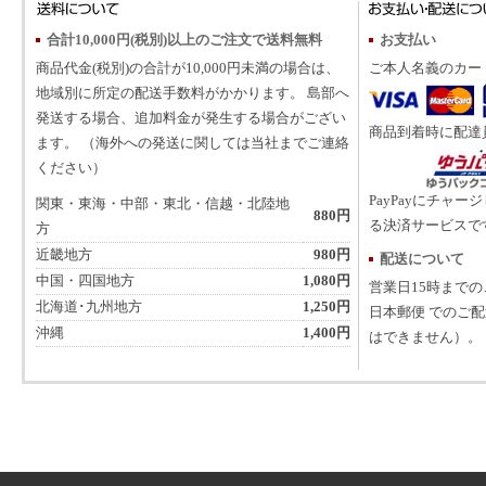
合計10,000円(税別)以上のご注文で送料無料
お支払い
商品代金(税別)の合計が10,000円未満の場合は、
ご本人名義のカー
地域別に所定の配送手数料がかかります。 島部へ
発送する場合、追加料金が発生する場合がござい
商品到着時に配達
ます。 （海外への発送に関しては当社までご連絡
ください）
PayPayにチャー
関東・東海・中部・東北・信越・北陸地
880円
る決済サービスで
方
近畿地方
980円
配送について
中国・四国地方
1,080円
営業日15時まで
北海道･九州地方
1,250円
日本郵便 でのご
沖縄
1,400円
はできません）。