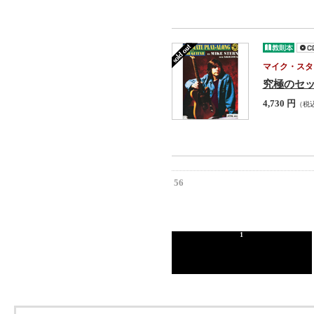
マイク・スタ
究極のセ
4,730 円
（税
56
1