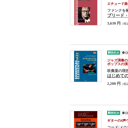
エチュード曲
ファンクを
ブリード・
3,630 円
（税
ジャズ演奏の
ポップスの演
吹奏楽の現
はじめての
2,200 円
（税
ギターの4声
コード/メ