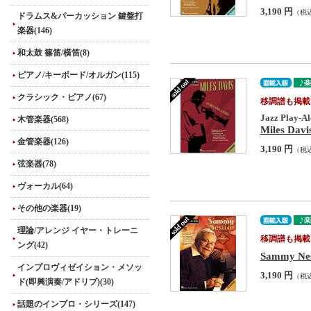
3,190 円
（税
ドラムス&パーカッション 鍵盤打
楽器(146)
和太鼓 篠笛/横笛(8)
ピアノ/キーボード/オルガン(115)
クラシック・ピアノ(67)
移調譜も掲載
Jazz Play-Al
木管楽器(568)
Miles Davi
金管楽器(126)
3,190 円
（税
弦楽器(78)
ヴォーカル(64)
その他の楽器(19)
理論/アレンジ イヤー・トレーニ
移調譜も掲載
ング(42)
Sammy Nest
インプロヴィゼイション・メソッ
3,190 円
（税
ド(即興演奏/アドリブ)(30)
話題のインプロ・シリーズ(147)