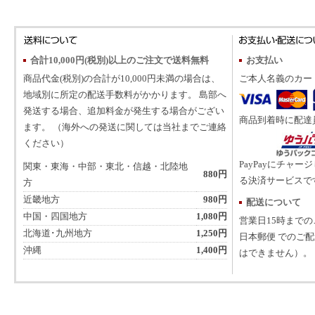
合計10,000円(税別)以上のご注文で送料無料
お支払い
商品代金(税別)の合計が10,000円未満の場合は、
ご本人名義のカー
地域別に所定の配送手数料がかかります。 島部へ
発送する場合、追加料金が発生する場合がござい
商品到着時に配達
ます。 （海外への発送に関しては当社までご連絡
ください）
PayPayにチャー
関東・東海・中部・東北・信越・北陸地
880円
る決済サービスで
方
近畿地方
980円
配送について
中国・四国地方
1,080円
営業日15時まで
北海道･九州地方
1,250円
日本郵便 でのご
沖縄
1,400円
はできません）。