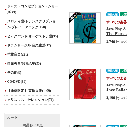
ジャズ・コンセプション・シリー
ズ(49)
メロディ譜/トランスクリプショ
すべての楽器
ン/プレイ・アロング(170)
Jazz Play-Al
The Blues 
ビッグバンド/オーケストラ譜(95)
3,740 円
（税
ドラムサークル 音楽療法(17)
学校音楽(221)
幼児教育/保育現場(35)
その他(9)
すべての楽器
CD/DVD(86)
Jazz Play-Al
Jazz Balla
【通販限定】 直輸入版(1409)
3,190 円
（税
クリスマス・セレクション(71)
商品数：0点