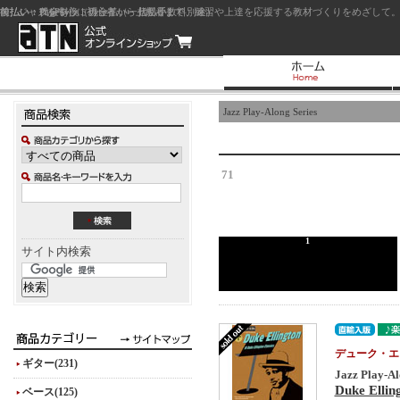
前払い：クレジットカード（一括払い）
後払い：代金引換（現金払い・代引手数料別途）
前払い：PayPay
ジャズを中心に初心者から上級者まで、練習や上達を応援する教材づくりをめざして。
Jazz Play-Along Series
71
1
サイト内検索
デューク・エ
ギター(231)
Jazz Play-Al
Duke Ellin
ベース(125)