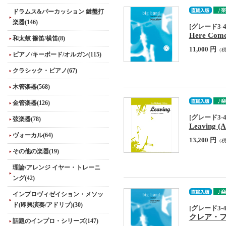
ドラムス&パーカッション 鍵盤打
楽器(146)
[グレード3-4] T
Here Comes
和太鼓 篠笛/横笛(8)
11,000 円
（
ピアノ/キーボード/オルガン(115)
クラシック・ピアノ(67)
木管楽器(568)
金管楽器(126)
[グレード3-4] T
弦楽器(78)
Leaving (
ヴォーカル(64)
13,200 円
（
その他の楽器(19)
理論/アレンジ イヤー・トレーニ
ング(42)
インプロヴィゼイション・メソッ
ド(即興演奏/アドリブ)(30)
[グレード3-4] T
クレア・フィッ
話題のインプロ・シリーズ(147)