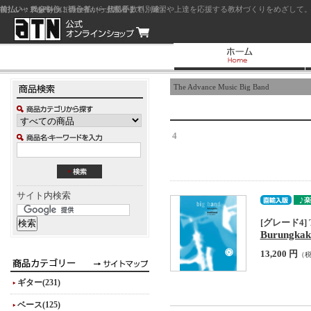
前払い：クレジットカード（一括払い）
後払い：代金引換（現金払い・代引手数料別途）
前払い：PayPay
ジャズを中心に初心者から上級者まで、練習や上達を応援する教材づくりをめざして。
The Advance Music Big Band
4
サイト内検索
[グレード4] The
Burungkak
13,200 円
（
ギター(231)
ベース(125)