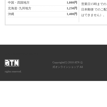
中国・四国地方
1,080円
営業日15時まで
北海道･九州地方
1,250円
日本郵便 でのご
沖縄
1,400円
はできません）。
ATNは音楽専門の出版社です。
Copyright(C) 2010 ATN 公
式オンラインショップ All
rights reserved.