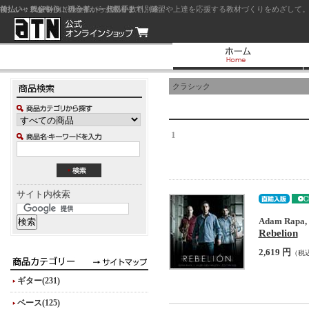
前払い：クレジットカード（一括払い）
後払い：代金引換（現金払い・代引手数料別途）
前払い：PayPay
ジャズを中心に初心者から上級者まで、練習や上達を応援する教材づくりをめざして。
クラシック
1
サイト内検索
Adam Rapa, 
Rebelion
2,619 円
（税
ギター(231)
ベース(125)