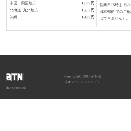
中国・四国地方
1,080円
営業日15時まで
北海道･九州地方
1,250円
日本郵便 でのご
沖縄
1,400円
はできません）。
ATNは音楽専門の出版社です。
Copyright(C) 2010 ATN 公
式オンラインショップ All
rights reserved.