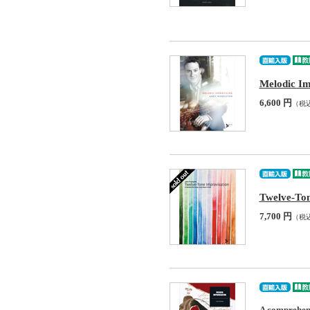
Melodic Im
6,600 円
（税
Twelve-Ton
7,700 円
（税
A comprehen