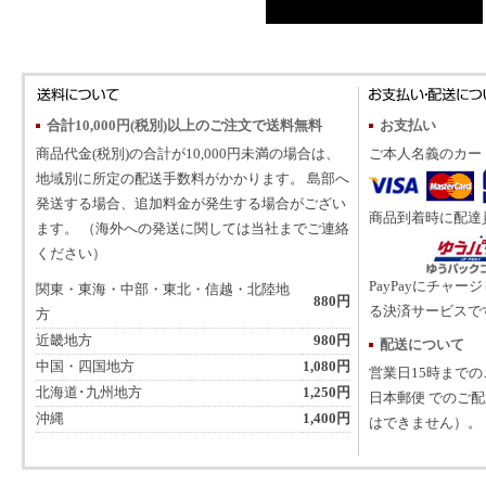
合計10,000円(税別)以上のご注文で送料無料
お支払い
商品代金(税別)の合計が10,000円未満の場合は、
ご本人名義のカー
地域別に所定の配送手数料がかかります。 島部へ
発送する場合、追加料金が発生する場合がござい
商品到着時に配達
ます。 （海外への発送に関しては当社までご連絡
ください）
PayPayにチャー
関東・東海・中部・東北・信越・北陸地
880円
る決済サービスで
方
近畿地方
980円
配送について
中国・四国地方
1,080円
営業日15時まで
北海道･九州地方
1,250円
日本郵便 でのご
沖縄
1,400円
はできません）。