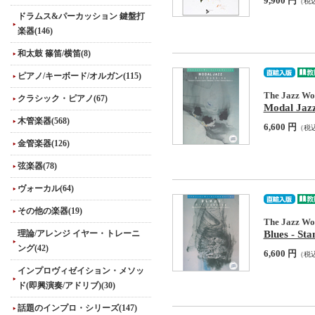
9,900 円
（税
ドラムス&パーカッション 鍵盤打
楽器(146)
和太鼓 篠笛/横笛(8)
ピアノ/キーボード/オルガン(115)
The Jazz Wor
クラシック・ピアノ(67)
Modal Jazz
木管楽器(568)
6,600 円
（税
金管楽器(126)
弦楽器(78)
ヴォーカル(64)
その他の楽器(19)
The Jazz Wor
Blues - St
理論/アレンジ イヤー・トレーニ
ング(42)
6,600 円
（税
インプロヴィゼイション・メソッ
ド(即興演奏/アドリブ)(30)
話題のインプロ・シリーズ(147)