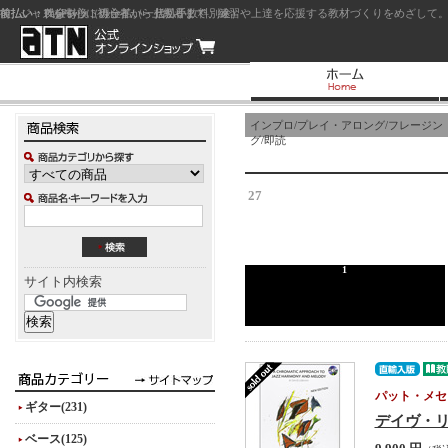
前払い：クレジットカード（一括払い）
後払い：代金引換（現金払い・代引手数料別途）
前払い：PayPay
ジャズを中心に初心者から上級者まで、練習や上達を応援する教材づくりをめざして。
インプロ/プレイ・アロング/フレージン
グ/即読
27
1
サイト内検索
パット・メセ
ギター(231)
デイヴ・リーブマ
ベース(125)