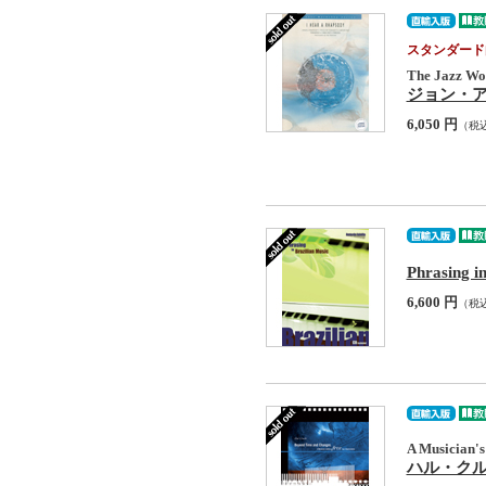
スタンダード
The Jazz Wor
ジョン・アバー
6,050 円
（税
Phrasing i
6,600 円
（税
A Musician's
ハル・クルック 