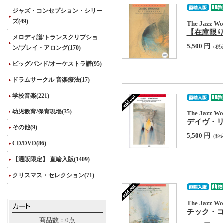
ジャズ・コンセプション・シリー
ズ(49)
The Jazz Wor
【在庫限り】 C
メロディ譜/トランスクリプショ
5,500 円
（税
ン/プレイ・アロング(170)
ビッグバンド/オーケストラ譜(95)
ドラムサークル 音楽療法(17)
学校音楽(221)
幼児教育/保育現場(35)
The Jazz Wor
デイヴ・リーブマ
その他(9)
5,500 円
（税
CD/DVD(86)
【通販限定】 直輸入版(1409)
クリスマス・セレクション(71)
The Jazz Wor
チック・コリア・
商品数：0点