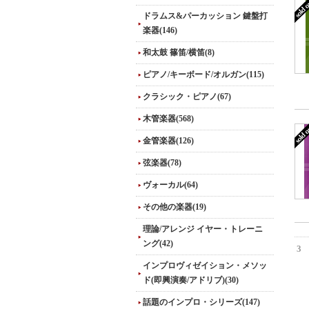
ドラムス&パーカッション 鍵盤打
楽器(146)
和太鼓 篠笛/横笛(8)
ピアノ/キーボード/オルガン(115)
クラシック・ピアノ(67)
木管楽器(568)
金管楽器(126)
弦楽器(78)
ヴォーカル(64)
その他の楽器(19)
理論/アレンジ イヤー・トレーニ
ング(42)
3
インプロヴィゼイション・メソッ
ド(即興演奏/アドリブ)(30)
話題のインプロ・シリーズ(147)