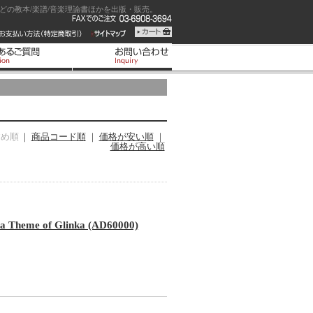
の教本/楽譜/音楽理論書ほかを出版・販売。
すめ順
｜
商品コード順
｜
価格が安い順
｜
価格が高い順
eme of Glinka (AD60000)