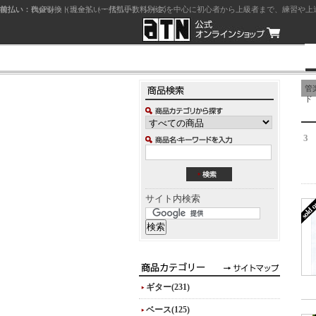
前払い：クレジットカード（一括払い）
後払い：代金引換（現金払い・代引手数料別途）
前払い：PayPay
ジャズを中心に初心者から上級者まで、練習や上
管
ド
3
サイト内検索
ギター(231)
ベース(125)