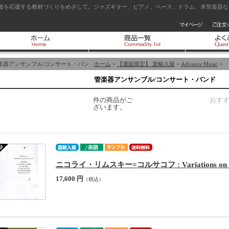
達を応援する教材づくりをめざして。ジャズギター、ピアノ、ベース、ドラム、木管楽器など
楽器アンサンブル/コンサート・バン
ホーム
>
【通販限定】 直輸入版
>
Advance Music
>
管楽器アンサンブル/コンサート・バンド
件の商品がご
おす
ざいます。
ニコライ・リムスキー=コルサコフ : Variations on a Th
17,600 円
（税込）