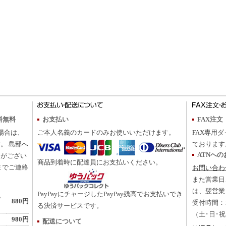
料無料
お支払い
FAX注文
の場合は、
ご本人名義のカードのみお使いいただけます。
FAX専用ダ
。 島部へ
ております
ATNへ
合がござい
商品到着時に配達員にお支払いください。
までご連絡
お問い合わ
また営業日
は、翌営業
PayPayにチャージしたPayPay残高でお支払いでき
地
880円
受付時間：10
る決済サービスです。
（土･日･
980円
配送について