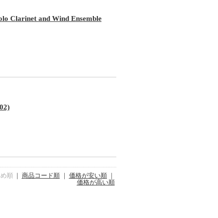
arinet and Wind Ensemble
02)
すめ順
｜
商品コード順
｜
価格が安い順
｜
価格が高い順