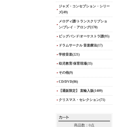
ジャズ・コンセプション・シリー
ズ(49)
メロディ譜/トランスクリプショ
ン/プレイ・アロング(170)
ビッグバンド/オーケストラ譜(95)
ドラムサークル 音楽療法(17)
学校音楽(221)
幼児教育/保育現場(35)
その他(9)
CD/DVD(86)
【通販限定】 直輸入版(1409)
クリスマス・セレクション(71)
商品数：0点