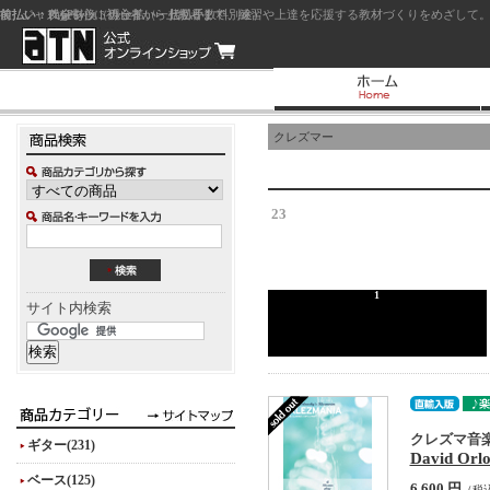
前払い：クレジットカード（一括払い）
後払い：代金引換（現金払い・代引手数料別途）
前払い：PayPay
ジャズを中心に初心者から上級者まで、練習や上達を応援する教材づくりをめざして。
クレズマー
23
1
サイト内検索
クレズマ音楽
ギター(231)
David Orl
ベース(125)
6,600 円
（税