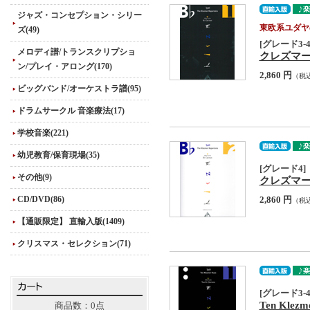
ジャズ・コンセプション・シリー
東欧系ユダヤ
ズ(49)
[グレード3-4
メロディ譜/トランスクリプショ
クレズマー・レパ
ン/プレイ・アロング(170)
2,860 円
（税
ビッグバンド/オーケストラ譜(95)
ドラムサークル 音楽療法(17)
学校音楽(221)
幼児教育/保育現場(35)
[グレード4]
その他(9)
クレズマー・レパ
CD/DVD(86)
2,860 円
（税
【通販限定】 直輸入版(1409)
クリスマス・セレクション(71)
[グレード3-4
Ten Klezme
商品数：0点