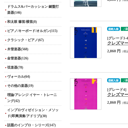
ドラムス&パーカッション 鍵盤打
楽器(146)
和太鼓 篠笛/横笛(8)
ピアノ/キーボード/オルガン(115)
[グレード3-4
クラシック・ピアノ(67)
クレズマー・レパ
木管楽器(568)
2,860 円
（税
金管楽器(126)
弦楽器(78)
ヴォーカル(64)
その他の楽器(19)
[グレード4]
クレズマー・レパ
理論/アレンジ イヤー・トレーニ
ング(42)
2,860 円
（税
インプロヴィゼイション・メソッ
ド(即興演奏/アドリブ)(30)
話題のインプロ・シリーズ(147)