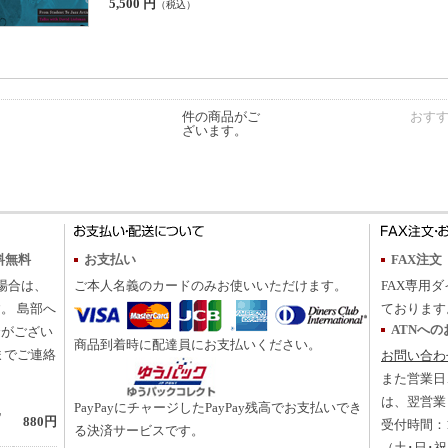
5,500 円
（税込）
件の商品がご
おす
ざいます。
料無料
お支払い
FAX注文
の場合は、
ご本人名義のカードのみお使いいただけます。
FAX専用ダ
。 島部へ
ております
ATNへ
合がござい
商品到着時に配達員にお支払いください。
までご連絡
お問い合わ
また営業日
は、翌営業
PayPayにチャージしたPayPay残高でお支払いでき
地
880円
受付時間：10
る決済サービスです。