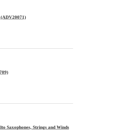
) (ADV20071)
09)
 Saxophones, Strings and Winds