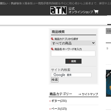
前払い：クレジットカード（一括払い）
後払い：代金引換（現金払い・代引手数料別途）
前払い：PayPay
ジャズを中心に初心者から上級者まで、練習や上
CD
9
サイト内検索
ギター(231)
ベース(125)