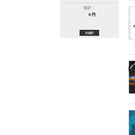
合計：
0 円