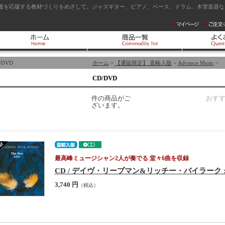
達を応援する教材づくりをめざして。ジャズギター、ピアノ、ベース、ドラム、木管楽器など
/DVD
ホーム
>
【通販限定】 直輸入版
>
Advance Music
>
CD/DVD
件の商品がご
おす
ざいます。
最高峰ミュージシャン2人が奏でる 堂々6曲を収録
CD / デイヴ・リーブマン&リッチー・バイラーク : The D
3,740 円
（税込）