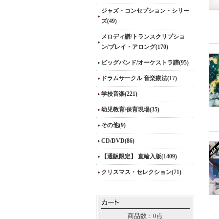
ジャズ・コンセプション・シリー
ズ(49)
メロディ譜/トランスクリプショ
ン/プレイ・アロング(170)
ビッグバンド/オーケストラ譜(95)
ドラムサークル 音楽療法(17)
学校音楽(221)
幼児教育/保育現場(35)
その他(9)
CD/DVD(86)
【通販限定】 直輸入版(1409)
クリスマス・セレクション(71)
商品数：0点