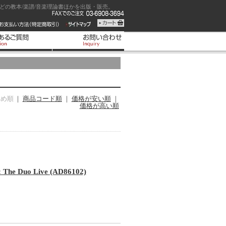
の教本/楽譜/音楽理論書ほかを出版・販売。
すめ順
｜
商品コード順
｜
価格が安い順
｜
価格が高い順
uo Live (AD86102)