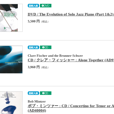
DVD / The Evolution of Solo Jazz Piano (Part 1&2
5,500 円
（税込）
Clare Fischer and the Brunner-Schwer
CD / クレア・フィッシャー : Alone Together (AD97
3,960 円
（税込）
Bob Mintzer
ボブ・ミンツァー : CD / Concertino for Tenor or Alto
(AD40004)