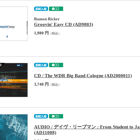
Ramon Ricker
Groovin' Easy CD (AD9803)
1,980 円
（税込）
CD / The WDR Big Band Cologne (AD2000011)
3,740 円
（税込）
AUDIO / デイヴ・リーブマン : From Student to Jazz A
(AD11008)