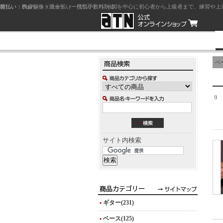
前払い：クレジットカード（一括払い）
後払い：代金引換（現金払い・代引手数料別途）
前払い：PayPay
ジャズを中心に初心者から上級者まで、練習や上
ベ
9
サイト内検索
ギター(231)
ベース(125)