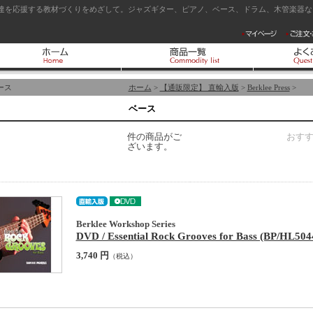
達を応援する教材づくりをめざして。ジャズギター、ピアノ、ベース、ドラム、木管楽器など
ース
ホーム
>
【通販限定】 直輸入版
>
Berklee Press
>
ベース
件の商品がご
おす
ざいます。
Berklee Workshop Series
DVD / Essential Rock Grooves for Bass (BP/HL504
3,740 円
（税込）