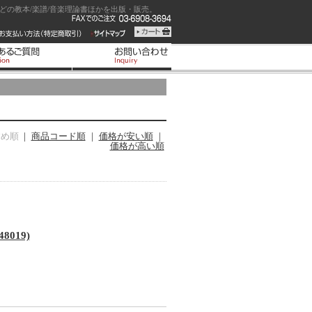
の教本/楽譜/音楽理論書ほかを出版・販売。
すめ順
｜
商品コード順
｜
価格が安い順
｜
価格が高い順
48019)