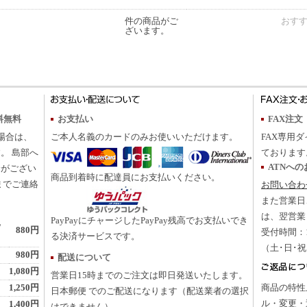
件の商品がご
おす
ざいます。
料無料
お支払い
FAX注文
の場合は、
ご本人名義のカードのみお使いいただけます。
FAX専用ダ
。 島部へ
ております
ATNへ
合がござい
商品到着時に配達員にお支払いください。
までご連絡
お問い合わ
また営業日
は、翌営業
PayPayにチャージしたPayPay残高でお支払いでき
地
880円
受付時間：10
る決済サービスです。
（土･日･
980円
配送について
1,080円
営業日15時までのご注文は即日発送いたします。
1,250円
商品の特性
日本郵便 でのご配送になります（配送業者の選択
ル・変更・
1,400円