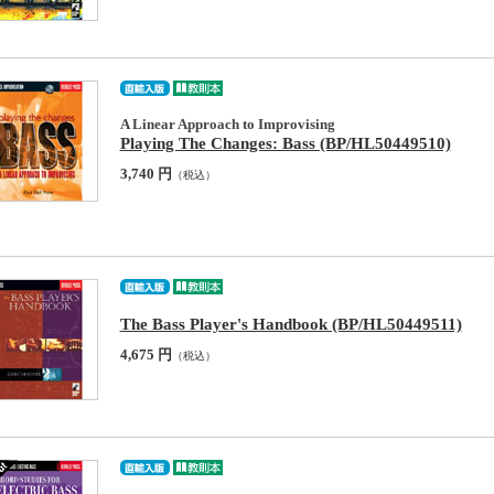
A Linear Approach to Improvising
Playing The Changes: Bass (BP/HL50449510)
3,740 円
（税込）
The Bass Player's Handbook (BP/HL50449511)
4,675 円
（税込）