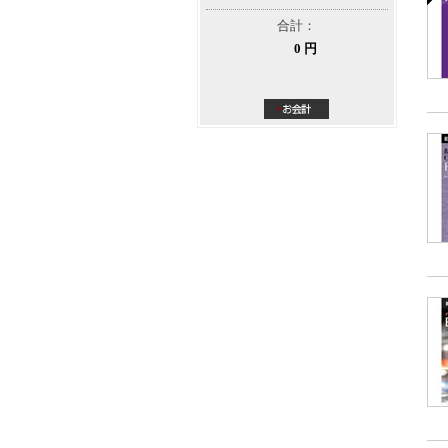
合計：
0 円