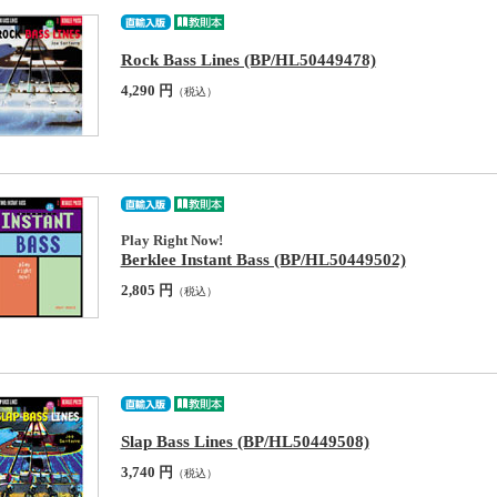
Rock Bass Lines (BP/HL50449478)
4,290 円
（税込）
Play Right Now!
Berklee Instant Bass (BP/HL50449502)
2,805 円
（税込）
Slap Bass Lines (BP/HL50449508)
3,740 円
（税込）