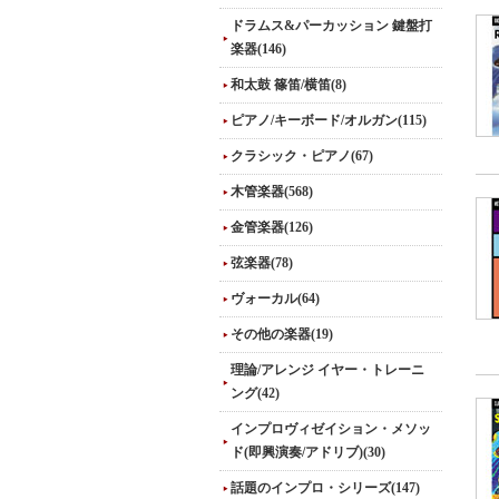
ドラムス&パーカッション 鍵盤打
楽器(146)
和太鼓 篠笛/横笛(8)
ピアノ/キーボード/オルガン(115)
クラシック・ピアノ(67)
木管楽器(568)
金管楽器(126)
弦楽器(78)
ヴォーカル(64)
その他の楽器(19)
理論/アレンジ イヤー・トレーニ
ング(42)
インプロヴィゼイション・メソッ
ド(即興演奏/アドリブ)(30)
話題のインプロ・シリーズ(147)