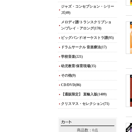
ジャズ・コンセプション・シリー
ズ(49)
メロディ譜/トランスクリプショ
ン/プレイ・アロング(170)
ビッグバンド/オーケストラ譜(95)
ドラムサークル 音楽療法(17)
学校音楽(221)
幼児教育/保育現場(35)
その他(9)
CD/DVD(86)
【通販限定】 直輸入版(1409)
クリスマス・セレクション(71)
商品数：0点