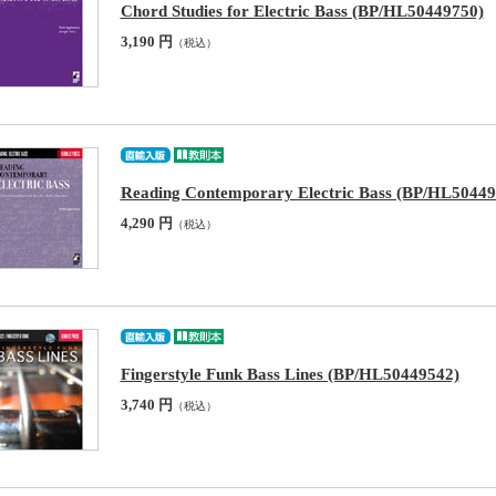
Chord Studies for Electric Bass (BP/HL50449750)
3,190 円
（税込）
Reading Contemporary Electric Bass (BP/HL50449
4,290 円
（税込）
Fingerstyle Funk Bass Lines (BP/HL50449542)
3,740 円
（税込）