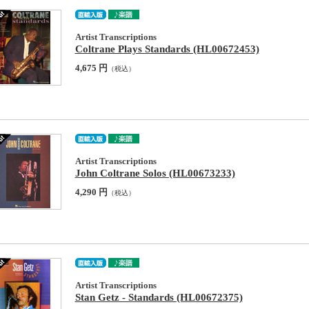
Artist Transcriptions
Coltrane Plays Standards (HL00672453)
4,675 円
（税込）
Artist Transcriptions
John Coltrane Solos (HL00673233)
4,290 円
（税込）
Artist Transcriptions
Stan Getz - Standards (HL00672375)