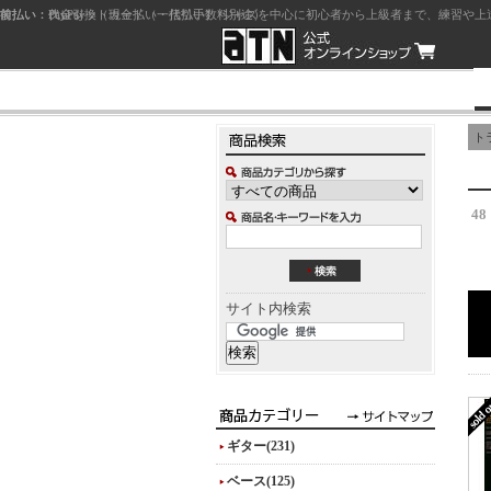
前払い：クレジットカード（一括払い）
後払い：代金引換（現金払い・代引手数料別途）
前払い：PayPay
ジャズを中心に初心者から上級者まで、練習や上
ト
48
サイト内検索
ギター(231)
ベース(125)