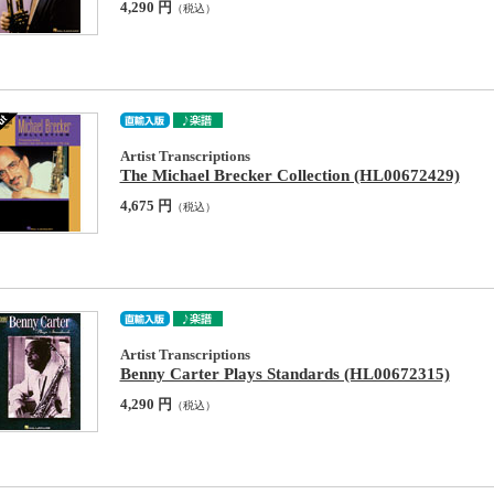
4,290 円
（税込）
Artist Transcriptions
The Michael Brecker Collection (HL00672429)
4,675 円
（税込）
Artist Transcriptions
Benny Carter Plays Standards (HL00672315)
4,290 円
（税込）