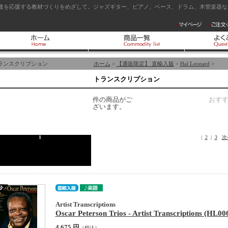
達を応援する教材づくりをめざして。ジャズギター、ピアノ、ベース、ドラム、木管楽器など
ランスクリプション
ホーム
>
【通販限定】 直輸入版
>
Hal Leonard
>
トランスクリプション
件の商品がご
おす
ざいます。
1
|
2
|
3
次
Artist Transcriptions
Oscar Peterson Trios - Artist Transcriptions (HL0
4,675 円
（税込）