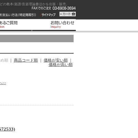
の教本/楽譜/音楽理論書ほかを出版・販売。
すめ順
｜
商品コード順
｜
価格が安い順
｜
価格が高い順
へ>>
0672533)