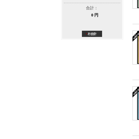
合計：
0 円