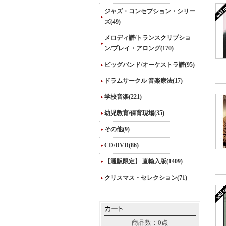
ジャズ・コンセプション・シリー
ズ(49)
メロディ譜/トランスクリプショ
ン/プレイ・アロング(170)
ビッグバンド/オーケストラ譜(95)
ドラムサークル 音楽療法(17)
学校音楽(221)
幼児教育/保育現場(35)
その他(9)
CD/DVD(86)
【通販限定】 直輸入版(1409)
クリスマス・セレクション(71)
商品数：0点