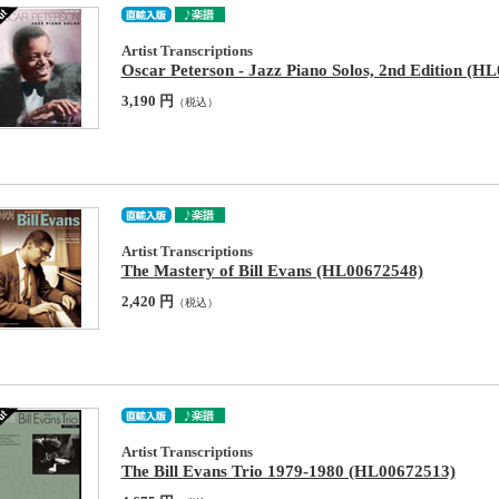
Artist Transcriptions
Oscar Peterson - Jazz Piano Solos, 2nd Edition (H
3,190 円
（税込）
Artist Transcriptions
The Mastery of Bill Evans (HL00672548)
2,420 円
（税込）
Artist Transcriptions
The Bill Evans Trio 1979-1980 (HL00672513)